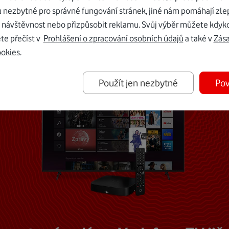
u nezbytné pro správné fungování stránek, jiné nám pomáhají zle
Mohlo by vás zajímat
 návštěvnost nebo přizpůsobit reklamu. Svůj výběr můžete kdyko
te přečíst v
Prohlášení o zpracování osobních údajů
a také v
Zás
ookies
.
Použít jen nezbytné
Pov