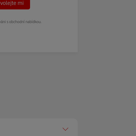
volejte mi
váni s obchodní nabídkou.