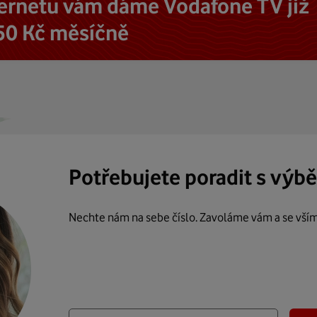
ternetu vám dáme Vodafone TV již
50 Kč měsíčně
Potřebujete poradit s výb
Nechte nám na sebe číslo. Zavoláme vám a se vší