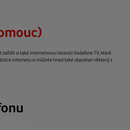
lomouc)
ařídit si také internetovou televizi Vodafone TV, která
abídce internetu si můžete hned také objednat některý z
fonu