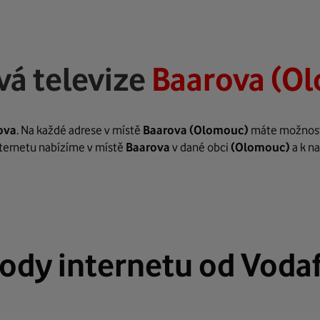
vá televize
Baarova (O
ova
. Na každé adrese v místě
Baarova
(Olomouc)
máte možnost z
internetu nabízíme v místě
Baarova
v dané obci
(Olomouc)
a k n
ody internetu od Voda