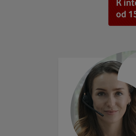
K in
od 1