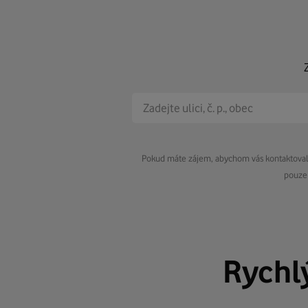
Pokud máte zájem, abychom vás kontaktovali 
pouze 
Rychl