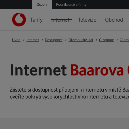
Osobní
Podnikatelé a firmy
Tarify
Internet
Televize
Obchod
Úvod
Internet
Dostupnost
Olomoucký kraj
Olomouc
Olom
Internet
Baarova
Zjistěte si dostupnost připojení k internetu v místě Baa
ověřte pokrytí vysokorychlostního internetu a televiz