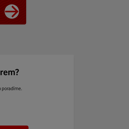
ěrem?
m poradíme.