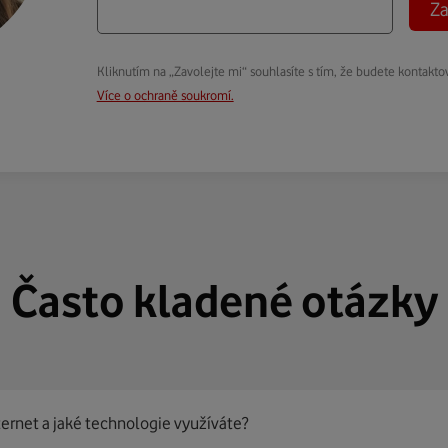
Za
Kliknutím na „Zavolejte mi“ souhlasíte s tím, že budete kontakto
Více o ochraně soukromí.
Často kladené otázky
ternet a jaké technologie využíváte?