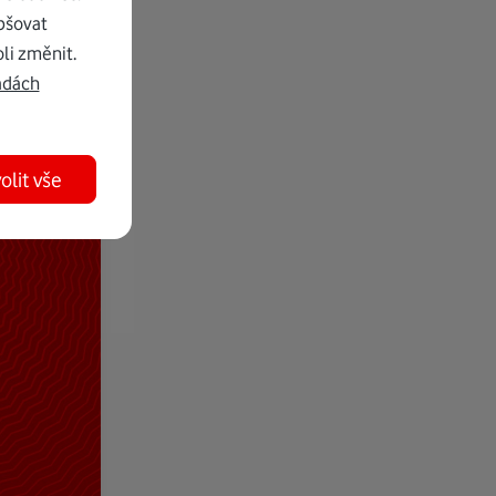
pšovat
li změnit.
adách
olit vše