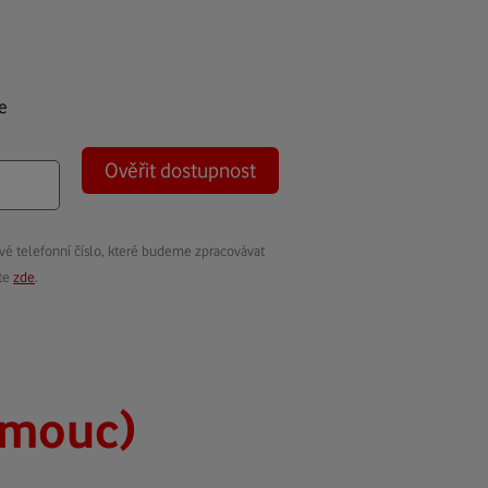
e
Ověřit dostupnost
vé telefonní číslo, které budeme zpracovávat
ete
zde
.
omouc)