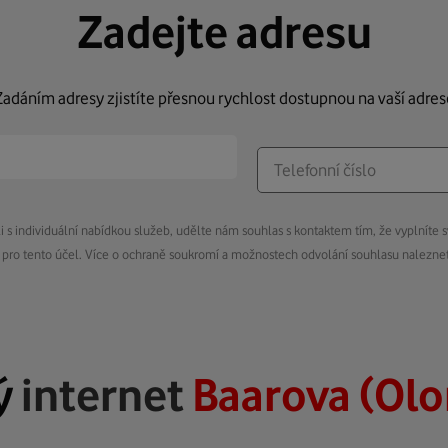
Zadejte adresu
Zadáním adresy zjistíte přesnou rychlost dostupnou na vaší adres
s individuální nabídkou služeb, udělte nám souhlas s kontaktem tím, že vyplníte s
pro tento účel. Více o ochraně soukromí a možnostech odvolání souhlasu nalezn
ý
internet
Baarova (Ol