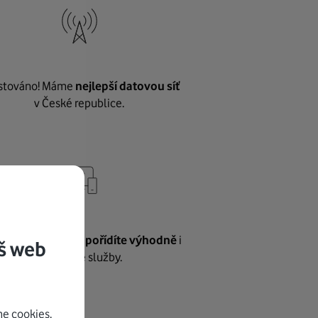
stováno! Máme
nejlepší datovou síť
v České republice.
vnému internetu
pořídíte výhodně
i
š web
další naše služby.
e cookies.