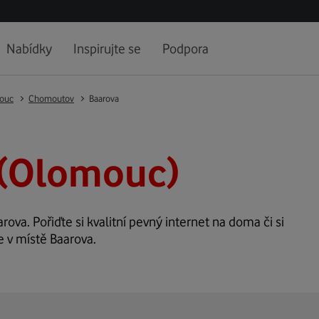
Nabídky
Inspirujte se
Podpora
ouc
Chomoutov
Baarova
 (Olomouc)
rova. Pořiďte si kvalitní pevný internet na doma či si
e v místě Baarova.