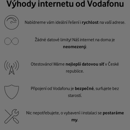
Výhody internetu od Vodafonu
Nabídneme vám ideální řešení i
rychlost
na vaší adrese.
Žádné datové limity! Náš internet na doma je
neomezený
.
Otestováno! Máme
nejlepší datovou síť
v České
republice.
Připojení od Vodafonu je
bezpečné
, surfujete bez
starostí.
Nic nepotřebujete, o vybavení i instalaci se
postaráme
my
.