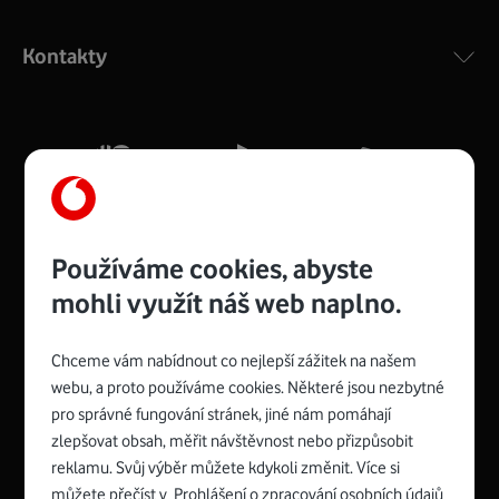
Výkonný bezdrátový modem s Wi-Fi standardem 802.11
ac a pokrytím ve dvou pásmech 2,4 i 5 GHz, který zajistí
Kontakty
silný signál pro celou domácnost. Kompaktní rozměry 21
x 16 x 4 cm, 4 Gigabitové LAN porty a rychlost až 500
Mb/s.
Více o COMPAL CH7465VF
Používáme cookies, abyste
mohli využít náš web naplno.
Chceme vám nabídnout co nejlepší zážitek na našem
Spojte se s Vodafonem
webu, a proto používáme cookies. Některé jsou nezbytné
pro správné fungování stránek, jiné nám pomáhají
Zyxel VMG8623-T50B
:
zlepšovat obsah, měřit návštěvnost nebo přizpůsobit
Rozměry modemu jsou 16 x 22 x 7,5 cm (včetně stojánku)
reklamu. Svůj výběr můžete kdykoli změnit. Více si
a nabízí 4 gigabitové LAN porty a bezdrátové připojení Wi-
můžete přečíst v
Prohlášení o zpracování osobních údajů