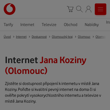
In
Tarify
Internet
Televize
Obchod
Nabídky
Úvod
Internet
Dostupnost
Olomoucký kraj
Olomouc
Olomouc
Internet
Jana Koziny
(Olomouc)
Zjistěte si dostupnost připojení k internetu v místě Jana
Koziny. Pořiďte si kvalitní pevný internet na doma či si
ověřte pokrytí vysokorychlostního internetu a televize v
místě Jana Koziny.