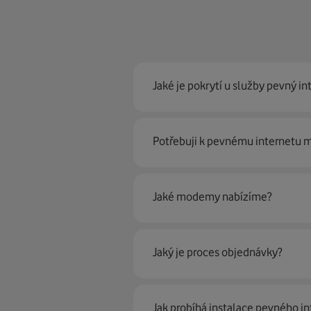
Jaké je pokrytí u služby pevný in
Pevný internet můžeme nabídn
Potřebuji k pevnému internetu
optické sítě. Díky tomu umíme na
Ano, potřebujete. Rádi vám ho 
Jaké modemy nabízíme?
Můžete samozřejmě využít i svůj
poradí naši proškolení prodejci 
Jaký je proces objednávky?
Krok jedna je určitě ověření možn
Jak probíhá instalace pevného in