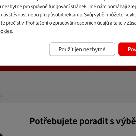
u nezbytné pro správné fungování stránek, jiné nám pomáhají zle
 návštěvnost nebo přizpůsobit reklamu. Svůj výběr můžete kdyko
te přečíst v
Prohlášení o zpracování osobních údajů
a také v
Zás
ookies
.
ternetu vám dáme Vodafone TV již
Použít jen nezbytné
Pov
50 Kč měsíčně
Potřebujete poradit s výb