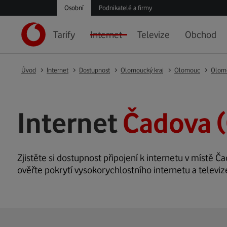
Osobní
Podnikatelé a firmy
Tarify
Internet
Televize
Obchod
Úvod
Internet
Dostupnost
Olomoucký kraj
Olomouc
Olom
Internet
Čadova 
Zjistěte si dostupnost připojení k internetu v místě Ča
ověřte pokrytí vysokorychlostního internetu a televiz