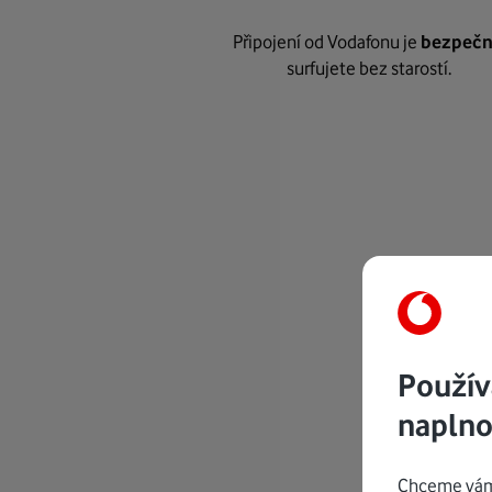
Připojení od Vodafonu je
bezpeč
surfujete bez starostí.
Použív
naplno
Chceme vám 