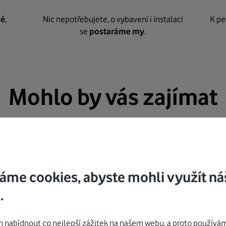
né
,
Nic nepotřebujete, o vybavení i instalaci
K pe
se
postaráme my
.
Mohlo by vás zajímat
áme cookies, abyste mohli využít ná
.
nabídnout co nejlepší zážitek na našem webu, a proto používám