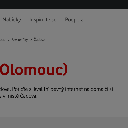
Nabídky
Inspirujte se
Podpora
ouc
Pavlovičky
Čadova
(Olomouc)
dova. Pořiďte si kvalitní pevný internet na doma či si
e v místě Čadova.