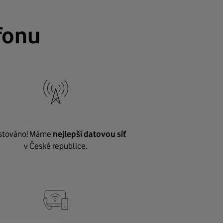
fonu
stováno! Máme
nejlepší datovou síť
v České republice.