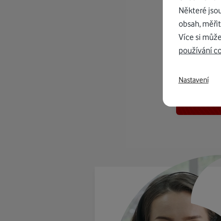
Některé jso
obsah, měřit
Více si může
používání c
K in
Nastavení
od 1