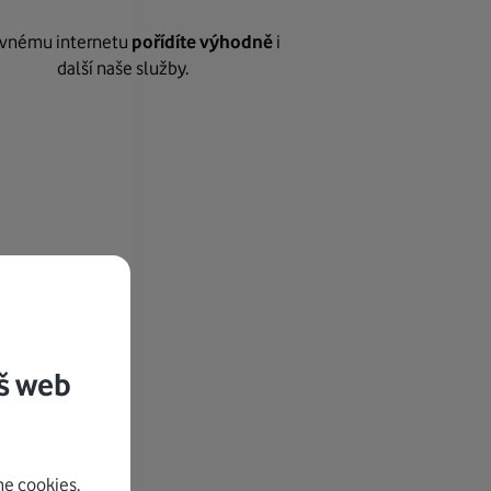
vnému internetu
pořídíte výhodně
i
další naše služby.
š web
e cookies.