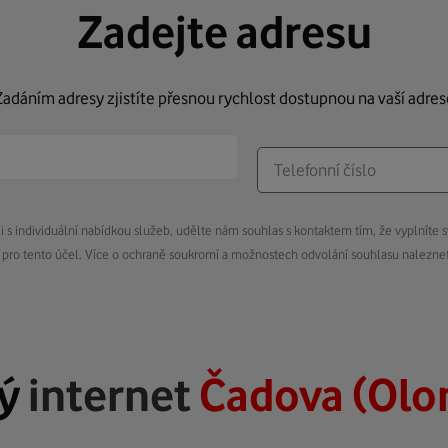
Zadejte adresu
Zadáním adresy zjistíte přesnou rychlost dostupnou na vaší adres
s individuální nabídkou služeb, udělte nám souhlas s kontaktem tím, že vyplníte s
pro tento účel. Více o ochraně soukromí a možnostech odvolání souhlasu nalezn
lý
internet
Čadova (Ol