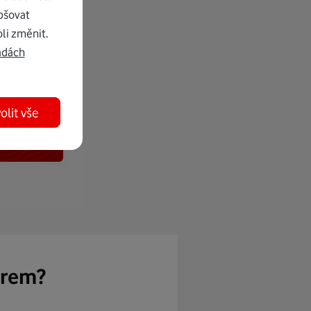
pšovat
li změnit.
adách
olit vše
ěrem?