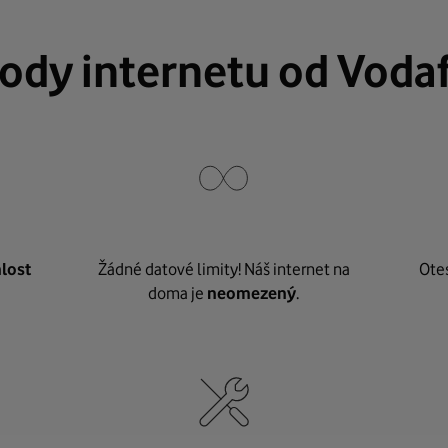
ody internetu od Voda
lost
Žádné datové limity! Náš internet na
Ote
doma je
neomezený
.