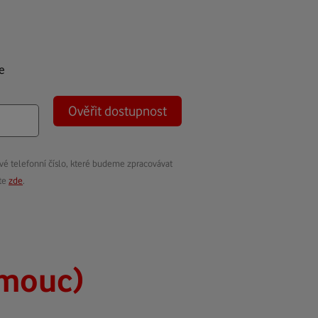
e
Ověřit dostupnost
vé telefonní číslo, které budeme zpracovávat
ete
zde
.
omouc)