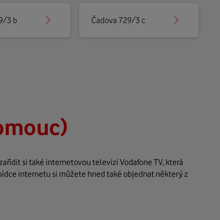
9/3 b
Čadova 729/3 c
lomouc)
řídit si také internetovou televizi Vodafone TV, která
bídce internetu si můžete hned také objednat některý z