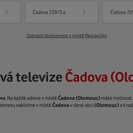
Čadova 729/3 a
Čadova 72
Zobrazit dostupnost v místě Pavlovičky
vá televize
Čadova (O
va
. Na každé adrese v místě
Čadova
(Olomouc)
máte možnost za
internetu nabízíme v místě
Čadova
v dané obci
(Olomouc)
a k na