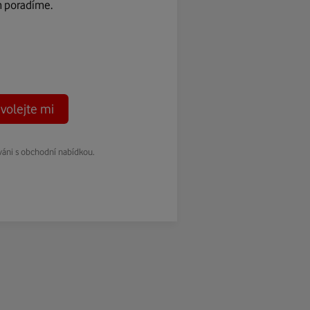
m poradíme.
volejte mi
váni s obchodní nabídkou.