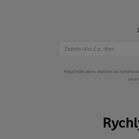
Pokud máte zájem, abychom vás kontaktovali 
pouze 
Rych