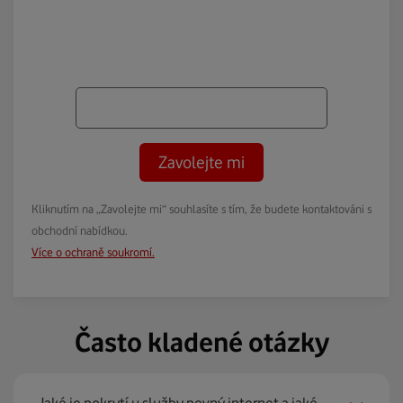
Zavolejte mi
Kliknutím na „Zavolejte mi“ souhlasíte s tím, že budete kontaktováni s
obchodní nabídkou.
Více o ochraně soukromí.
Často kladené otázky
Jaké je pokrytí u služby pevný internet a jaké