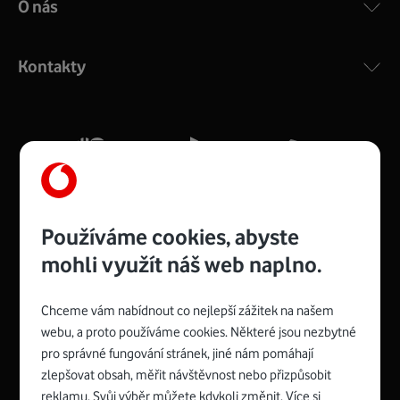
O nás
COMPAL CH7465VF
:
Výkonný bezdrátový modem s Wi-Fi standardem 802.11
ac a pokrytím ve dvou pásmech 2,4 i 5 GHz, který zajistí
Kontakty
silný signál pro celou domácnost. Kompaktní rozměry 21
x 16 x 4 cm, 4 Gigabitové LAN porty a rychlost až 500
Mb/s.
Více o COMPAL CH7465VF
Používáme cookies, abyste
mohli využít náš web naplno.
Chceme vám nabídnout co nejlepší zážitek na našem
Spojte se s Vodafonem
webu, a proto používáme cookies. Některé jsou nezbytné
pro správné fungování stránek, jiné nám pomáhají
Zyxel VMG8623-T50B
:
zlepšovat obsah, měřit návštěvnost nebo přizpůsobit
Rozměry modemu jsou 16 x 22 x 7,5 cm (včetně stojánku)
reklamu. Svůj výběr můžete kdykoli změnit. Více si