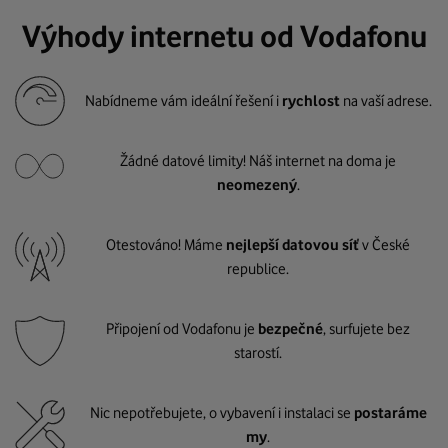
Výhody internetu od Vodafonu
Nabídneme vám ideální řešení i
rychlost
na vaší adrese.
Žádné datové limity! Náš internet na doma je
neomezený
.
Otestováno! Máme
nejlepší datovou síť
v České
republice.
Připojení od Vodafonu je
bezpečné
, surfujete bez
starostí.
Nic nepotřebujete, o vybavení i instalaci se
postaráme
my
.