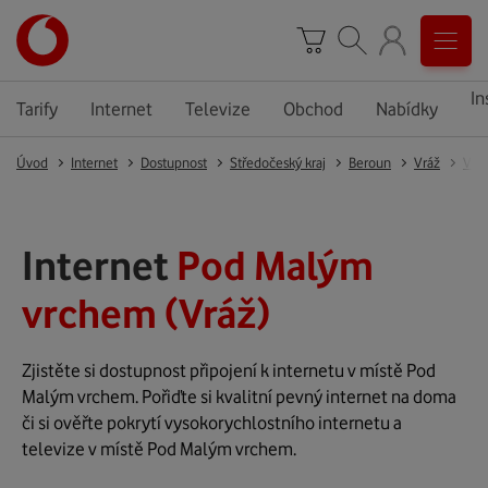
In
Tarify
Internet
Televize
Obchod
Nabídky
Úvod
Internet
Dostupnost
Středočeský kraj
Beroun
Vráž
Vrá
Internet
Pod Malým
vrchem (Vráž)
Zjistěte si dostupnost připojení k internetu v místě Pod
Malým vrchem. Pořiďte si kvalitní pevný internet na doma
či si ověřte pokrytí vysokorychlostního internetu a
televize v místě Pod Malým vrchem.