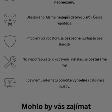
neomezený
.
Otestováno! Máme
nejlepší datovou síť
v České
republice.
Připojení od Vodafonu je
bezpečné
, surfujete bez
starostí.
Nic nepotřebujete, o vybavení i instalaci se
postaráme
my
.
K pevnému internetu
pořídíte výhodně
i další naše
služby.
Mohlo by vás zajímat