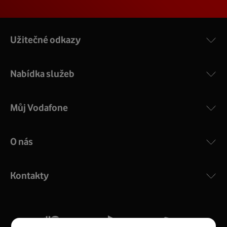
Užitečné odkazy
Nabídka služeb
Můj Vodafone
O nás
COMPAL CH7465VF
:
Výkonný bezdrátový modem s Wi-Fi standardem 802.11
ac a pokrytím ve dvou pásmech 2,4 i 5 GHz, který zajistí
Kontakty
silný signál pro celou domácnost. Kompaktní rozměry 21
x 16 x 4 cm, 4 Gigabitové LAN porty a rychlost až 500
Mb/s.
Více o COMPAL CH7465VF