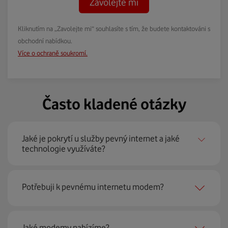
Zavolejte mi
Kliknutím na „Zavolejte mi“ souhlasíte s tím, že budete kontaktováni s
obchodní nabídkou.
Více o ochraně soukromí.
Často kladené otázky
Jaké je pokrytí u služby pevný internet a jaké
technologie využíváte?
Pevný internet můžeme nabídnout
99 % českých
Potřebuji k pevnému internetu modem?
domácností
prostřednictvím několika technologií jako
jsou 4G LTE, xDSL nebo optické sítě. Díky tomu umíme
najít nejoptimálnější řešení na vaší adrese.
Ano, potřebujete. Rádi vám ho poskytneme na splátky. U
Jaké modemy nabízíme?