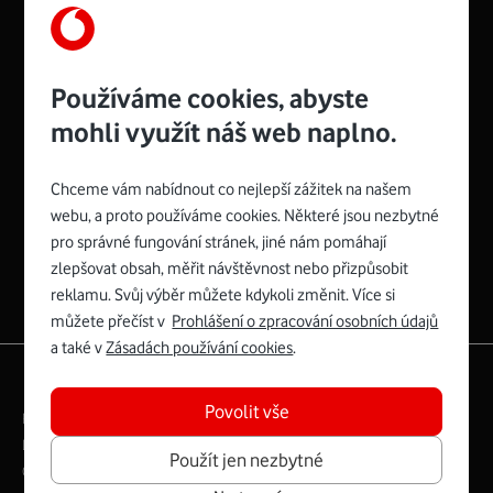
Používáme cookies, abyste
mohli využít náš web naplno.
Chceme vám nabídnout co nejlepší zážitek na našem
Spojte se s Vodafonem
webu, a proto používáme cookies. Některé jsou nezbytné
pro správné fungování stránek, jiné nám pomáhají
Zyxel VMG8623-T50B
:
zlepšovat obsah, měřit návštěvnost nebo přizpůsobit
Rozměry modemu jsou 16 x 22 x 7,5 cm (včetně stojánku)
reklamu. Svůj výběr můžete kdykoli změnit. Více si
a nabízí 4 gigabitové LAN porty a bezdrátové připojení Wi-
můžete přečíst v
Prohlášení o zpracování osobních údajů
Fi ve verzích 802.11 b/g/n/ac pro frekvenci 2,4 GHz a
a také v
Zásadách používání cookies
.
802.11 a/b/g/n/ac pro frekvenci 5 GHz s rychlostí až 866
|
English
Mapa webu
Mb/s.
Povolit vše
Právní­ podmí­nky
Ochrana soukromí­
Více o Zyxel VMG8623-T50B
Digitální odpovědnost
Cookies
Dokumenty
Použít jen nezbytné
Ceník