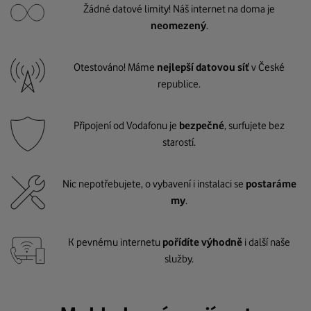
Žádné datové limity! Náš internet na doma je
neomezený
.
Otestováno! Máme
nejlepší datovou síť
v České
republice.
Připojení od Vodafonu je
bezpečné
, surfujete bez
starostí.
Nic nepotřebujete, o vybavení i instalaci se
postaráme
my
.
K pevnému internetu
pořídíte výhodně
i další naše
služby.