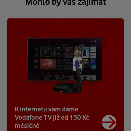
Mohlo by vás zajímat
K internetu vám dáme
Vodafone TV již od 150 Kč
měsíčně