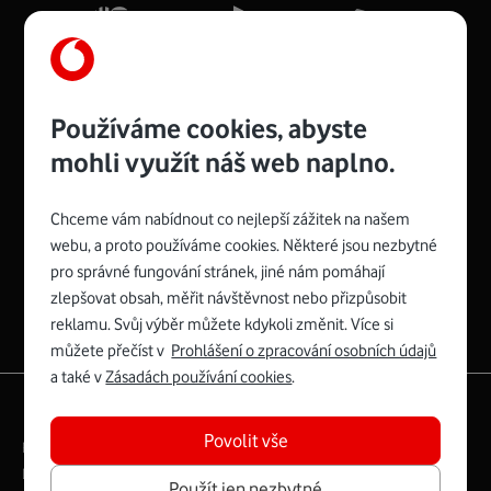
Více o COMPAL CH7465VF
Používáme cookies, abyste
mohli využít náš web naplno.
Chceme vám nabídnout co nejlepší zážitek na našem
Spojte se s Vodafonem
webu, a proto používáme cookies. Některé jsou nezbytné
pro správné fungování stránek, jiné nám pomáhají
Zyxel VMG8623-T50B
:
zlepšovat obsah, měřit návštěvnost nebo přizpůsobit
Rozměry modemu jsou 16 x 22 x 7,5 cm (včetně stojánku)
reklamu. Svůj výběr můžete kdykoli změnit. Více si
a nabízí 4 gigabitové LAN porty a bezdrátové připojení Wi-
můžete přečíst v
Prohlášení o zpracování osobních údajů
Fi ve verzích 802.11 b/g/n/ac pro frekvenci 2,4 GHz a
a také v
Zásadách používání cookies
.
802.11 a/b/g/n/ac pro frekvenci 5 GHz s rychlostí až 866
|
English
Mapa webu
Mb/s.
Povolit vše
Právní­ podmí­nky
Ochrana soukromí­
Více o Zyxel VMG8623-T50B
Digitální odpovědnost
Cookies
Dokumenty
Použít jen nezbytné