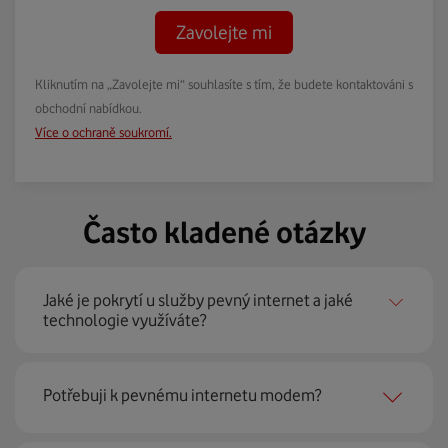
Zavolejte mi
Kliknutím na „Zavolejte mi“ souhlasíte s tím, že budete kontaktováni s
obchodní nabídkou.
Více o ochraně soukromí.
Často kladené otázky
Jaké je pokrytí u služby pevný internet a jaké
technologie využíváte?
Pevný internet můžeme nabídnout
99 % českých
Potřebuji k pevnému internetu modem?
domácností
prostřednictvím několika technologií jako
jsou 4G LTE, xDSL nebo optické sítě. Díky tomu umíme