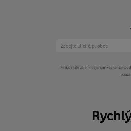
Pokud máte zájem, abychom vás kontaktovali 
pouze 
Rychl