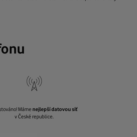
fonu
stováno! Máme
nejlepší datovou síť
v České republice.