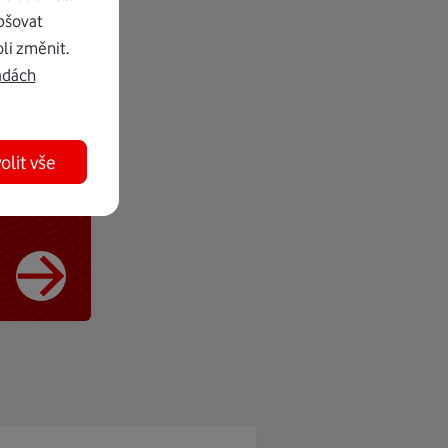
pšovat
li změnit.
adách
olit vše