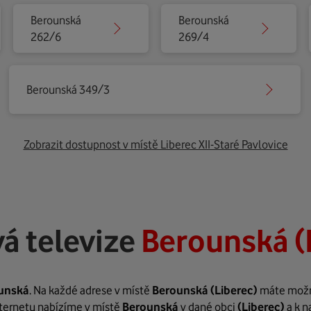
Berounská
Berounská
262/6
269/4
Berounská 349/3
Zobrazit dostupnost v místě Liberec XII-Staré Pavlovice
á televize
Berounská (
unská
. Na každé adrese v místě
Berounská
(Liberec)
máte možno
internetu nabízíme v místě
Berounská
v dané obci
(Liberec)
a k n