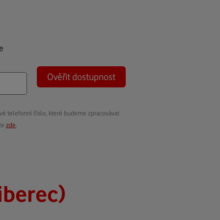
e
Ověřit dostupnost
vé telefonní číslo, které budeme zpracovávat
ete
zde
.
iberec)