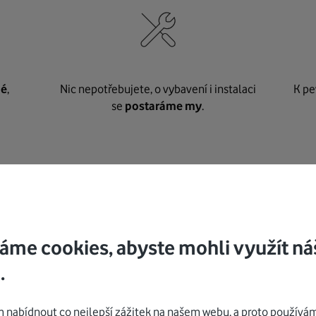
né
,
Nic nepotřebujete, o vybavení i instalaci
K pe
se
postaráme my
.
Mohlo by vás zajímat
áme cookies, abyste mohli využít ná
.
nabídnout co nejlepší zážitek na našem webu, a proto používám