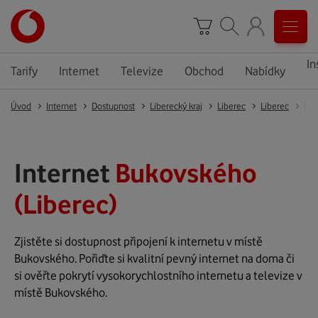
In
Tarify
Internet
Televize
Obchod
Nabídky
Úvod
Internet
Dostupnost
Liberecký kraj
Liberec
Liberec
Lib
Internet
Bukovského
(Liberec)
Zjistěte si dostupnost připojení k internetu v místě
Bukovského. Pořiďte si kvalitní pevný internet na doma či
si ověřte pokrytí vysokorychlostního internetu a televize v
místě Bukovského.