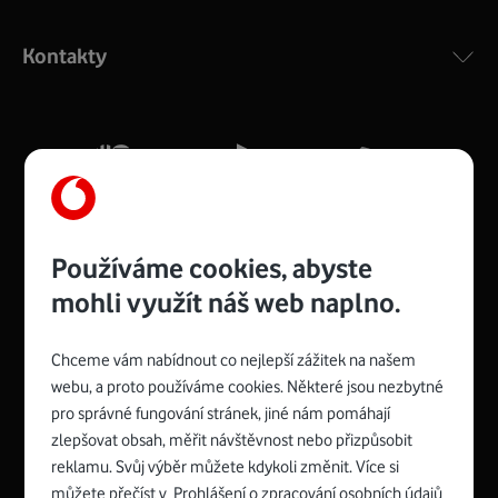
Výkonný bezdrátový modem s Wi-Fi standardem 802.11
ac a pokrytím ve dvou pásmech 2,4 i 5 GHz, který zajistí
Kontakty
silný signál pro celou domácnost. Kompaktní rozměry 21
x 16 x 4 cm, 4 Gigabitové LAN porty a rychlost až 500
Mb/s.
Více o COMPAL CH7465VF
Používáme cookies, abyste
mohli využít náš web naplno.
Chceme vám nabídnout co nejlepší zážitek na našem
Spojte se s Vodafonem
webu, a proto používáme cookies. Některé jsou nezbytné
pro správné fungování stránek, jiné nám pomáhají
Zyxel VMG8623-T50B
:
zlepšovat obsah, měřit návštěvnost nebo přizpůsobit
Rozměry modemu jsou 16 x 22 x 7,5 cm (včetně stojánku)
reklamu. Svůj výběr můžete kdykoli změnit. Více si
a nabízí 4 gigabitové LAN porty a bezdrátové připojení Wi-
můžete přečíst v
Prohlášení o zpracování osobních údajů