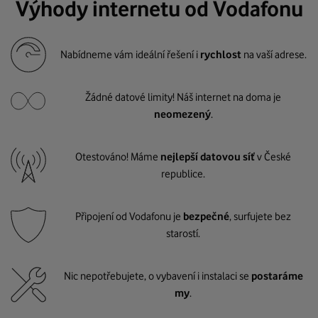
Výhody internetu od Vodafonu
Nabídneme vám ideální řešení i
rychlost
na vaší adrese.
Žádné datové limity! Náš internet na doma je
neomezený
.
Otestováno! Máme
nejlepší datovou síť
v České
republice.
Připojení od Vodafonu je
bezpečné
, surfujete bez
starostí.
Nic nepotřebujete, o vybavení i instalaci se
postaráme
my
.