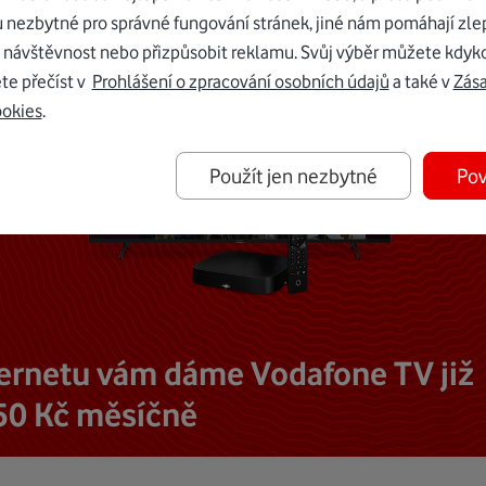
u nezbytné pro správné fungování stránek, jiné nám pomáhají zle
 návštěvnost nebo přizpůsobit reklamu. Svůj výběr můžete kdyko
te přečíst v
Prohlášení o zpracování osobních údajů
a také v
Zás
ookies
.
Použít jen nezbytné
Pov
ternetu vám dáme Vodafone TV již
50 Kč měsíčně