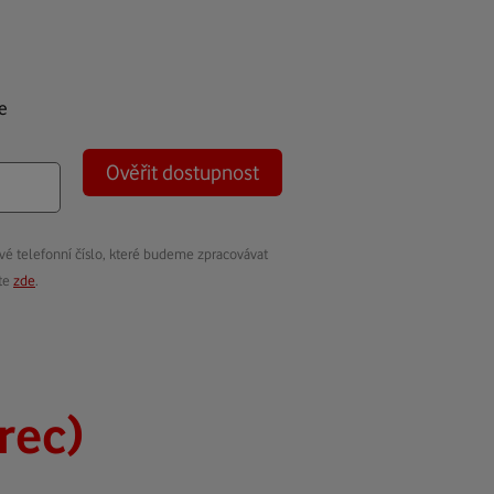
e
Ověřit dostupnost
vé telefonní číslo, které budeme zpracovávat
ete
zde
.
erec)