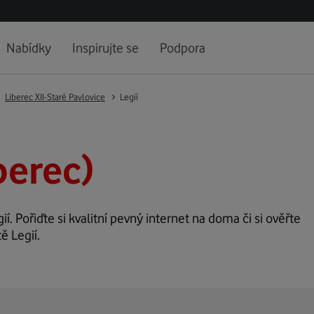
Nabídky
Inspirujte se
Podpora
Liberec XII-Staré Pavlovice
Legií
berec)
ií. Pořiďte si kvalitní pevný internet na doma či si ověřte
ě Legií.