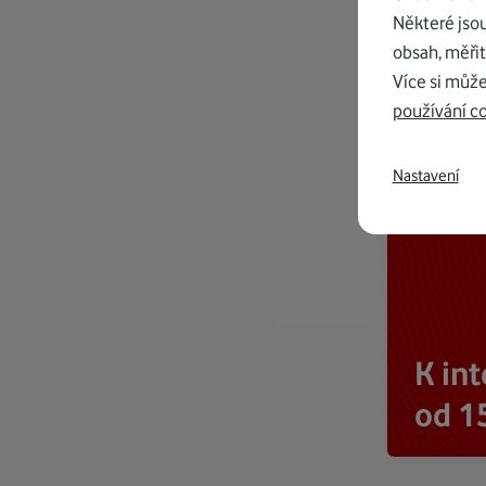
Některé jso
obsah, měřit
Více si může
používání c
Nastavení
K in
od 1