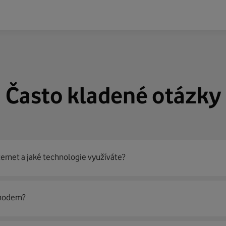
Často kladené otázky
ternet a jaké technologie využíváte?
out
99 % českých domácností
prostřednictvím několika technol
 modem?
jít nejoptimálnější řešení na vaší adrese.