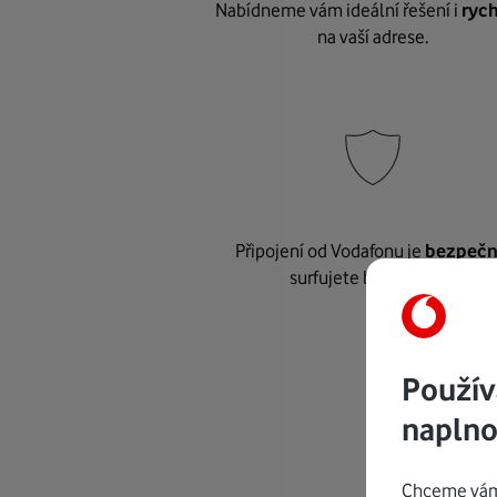
Nabídneme vám ideální řešení i
rych
na vaší adrese.
Připojení od Vodafonu je
bezpeč
surfujete bez starostí.
Použív
naplno
Chceme vám 