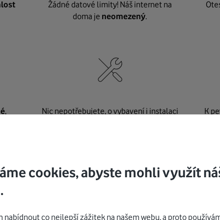
lost
Žádné datové limity! Náš internet na
Ote
doma je
neomezený
.
né
,
Nic nepotřebujete, o vybavení i instalaci
K pe
se
postaráme my
.
áme cookies, abyste mohli využít ná
Mohlo by vás zajímat
.
nabídnout co nejlepší zážitek na našem webu, a proto používám