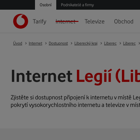
Osobní
Podnikatelé a firmy
Tarify
Internet
Televize
Obchod
Úvod
Internet
Dostupnost
Liberecký kraj
Liberec
Liberec
Internet
Legií (Li
Zjistěte si dostupnost připojení k internetu v místě Leg
pokrytí vysokorychlostního internetu a televize v míst