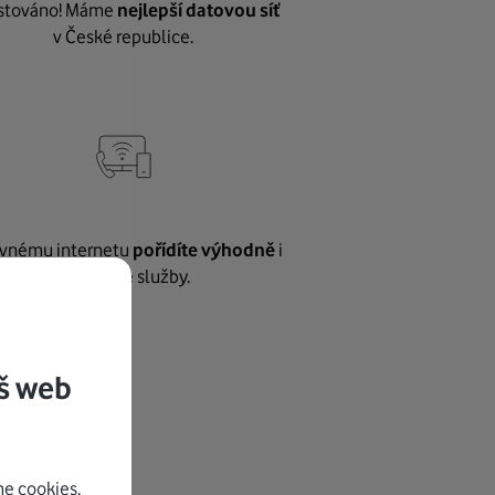
stováno! Máme
nejlepší datovou síť
v České republice.
vnému internetu
pořídíte výhodně
i
další naše služby.
š web
e cookies.