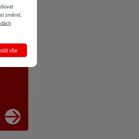
pšovat
li změnit.
adách
olit vše