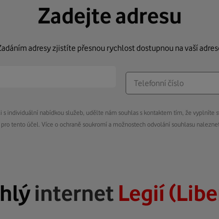
Zadejte adresu
Zadáním adresy zjistíte přesnou rychlost dostupnou na vaší adres
s individuální nabídkou služeb, udělte nám souhlas s kontaktem tím, že vyplníte s
pro tento účel. Více o ochraně soukromí a možnostech odvolání souhlasu nalezn
hlý
internet
Legií (Lib