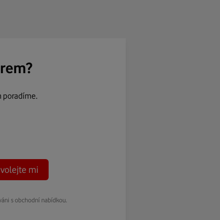
ěrem?
m poradíme.
volejte mi
váni s obchodní nabídkou.