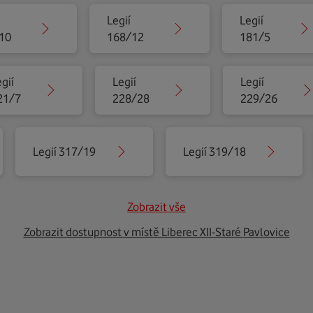
Legií
Legií
10
168/12
181/5
gií
Legií
Legií
21/7
228/28
229/26
Legií 317/19
Legií 319/18
Zobrazit vše
Zobrazit dostupnost v místě Liberec XII-Staré Pavlovice