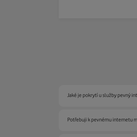
Jaké je pokrytí u služby pevný in
Pevný internet můžeme nabídn
Potřebuji k pevnému internetu
optické sítě. Díky tomu umíme na