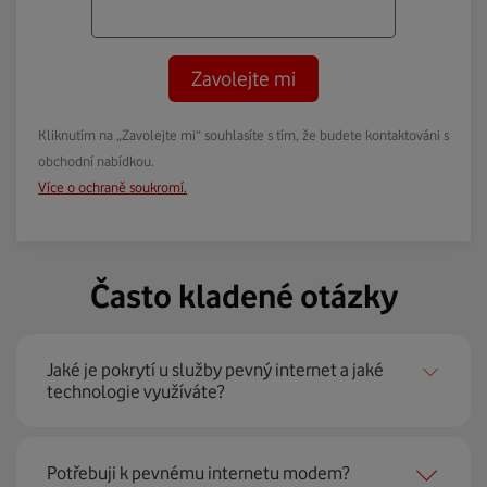
Zavolejte mi
Kliknutím na „Zavolejte mi“ souhlasíte s tím, že budete kontaktováni s
obchodní nabídkou.
Více o ochraně soukromí.
Často kladené otázky
Jaké je pokrytí u služby pevný internet a jaké
technologie využíváte?
Pevný internet můžeme nabídnout
99 % českých
Potřebuji k pevnému internetu modem?
domácností
prostřednictvím několika technologií jako