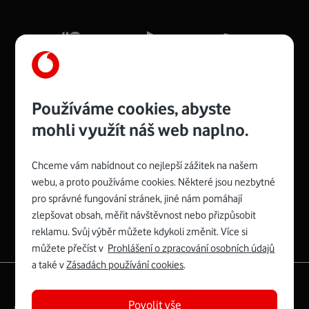
Mb/s.
Více o COMPAL CH7465VF
Používáme cookies, abyste
mohli využít náš web naplno.
Chceme vám nabídnout co nejlepší zážitek na našem
Spojte se s Vodafonem
webu, a proto používáme cookies. Některé jsou nezbytné
pro správné fungování stránek, jiné nám pomáhají
Zyxel VMG8623-T50B
:
zlepšovat obsah, měřit návštěvnost nebo přizpůsobit
Rozměry modemu jsou 16 x 22 x 7,5 cm (včetně stojánku)
reklamu. Svůj výběr můžete kdykoli změnit. Více si
a nabízí 4 gigabitové LAN porty a bezdrátové připojení Wi-
můžete přečíst v
Prohlášení o zpracování osobních údajů
Fi ve verzích 802.11 b/g/n/ac pro frekvenci 2,4 GHz a
a také v
Zásadách používání cookies
.
802.11 a/b/g/n/ac pro frekvenci 5 GHz s rychlostí až 866
|
English
Mapa webu
Mb/s.
Povolit vše
Právní­ podmí­nky
Ochrana soukromí­