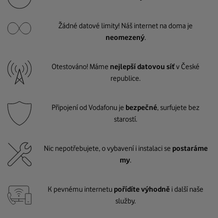
Žádné datové limity! Náš internet na doma je
neomezený
.
Otestováno! Máme
nejlepší datovou síť
v České
republice.
Připojení od Vodafonu je
bezpečné
, surfujete bez
starostí.
Nic nepotřebujete, o vybavení i instalaci se
postaráme
my
.
K pevnému internetu
pořídíte výhodně
i další naše
služby.