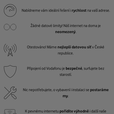
Nabídneme vám ideální řešení i
rychlost
na vaší adrese.
Žádné datové limity! Náš internet na doma je
neomezený
.
Otestováno! Máme
nejlepší datovou síť
v České
republice.
Připojení od Vodafonu je
bezpečné
, surfujete bez
starostí.
Nic nepotřebujete, o vybavení i instalaci se
postaráme
my
.
K pevnému internetu
pořídíte výhodně
i další naše