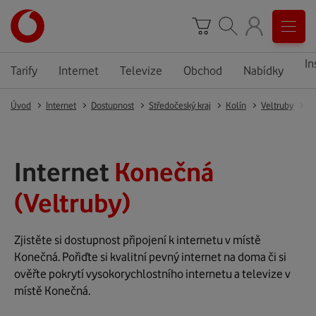
In
Tarify
Internet
Televize
Obchod
Nabídky
Úvod
Internet
Dostupnost
Středočeský kraj
Kolín
Veltruby
Hr
Internet
Konečná
(Veltruby)
Zjistěte si dostupnost připojení k internetu v místě
Konečná. Pořiďte si kvalitní pevný internet na doma či si
ověřte pokrytí vysokorychlostního internetu a televize v
místě Konečná.