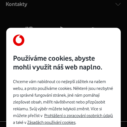
Kontakty
silný signál pro celou domácnost. Kompaktní rozměry 21
x 16 x 4 cm, 4 Gigabitové LAN porty a rychlost až 500
Mb/s.
Více o COMPAL CH7465VF
Používáme cookies, abyste
mohli využít náš web naplno.
Chceme vám nabídnout co nejlepší zážitek na našem
Spojte se s Vodafonem
webu, a proto používáme cookies. Některé jsou nezbytné
pro správné fungování stránek, jiné nám pomáhají
Zyxel VMG8623-T50B
:
zlepšovat obsah, měřit návštěvnost nebo přizpůsobit
Rozměry modemu jsou 16 x 22 x 7,5 cm (včetně stojánku)
reklamu. Svůj výběr můžete kdykoli změnit. Více si
a nabízí 4 gigabitové LAN porty a bezdrátové připojení Wi-
můžete přečíst v
Prohlášení o zpracování osobních údajů
Fi ve verzích 802.11 b/g/n/ac pro frekvenci 2,4 GHz a
a také v
Zásadách používání cookies
.