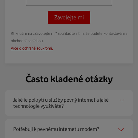
Zavolejte mi
Kliknutím na „Zavolejte mi“ souhlasíte s tím, že budete kontaktováni s
obchodní nabídkou.
Více o ochraně soukromí.
Často kladené otázky
Jaké je pokrytí u služby pevný internet a jaké
technologie využíváte?
Pevný internet můžeme nabídnout
99 % českých
Potřebuji k pevnému internetu modem?
domácností
prostřednictvím několika technologií jako