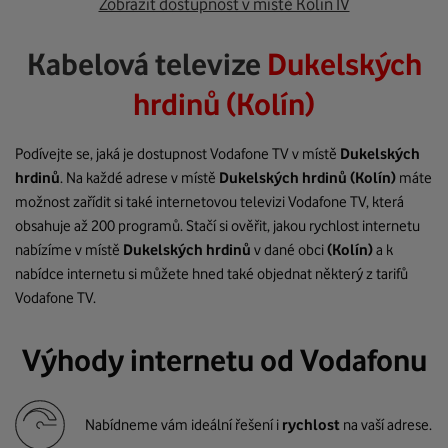
Zobrazit dostupnost v místě Kolín IV
Kabelová televize
Dukelských
hrdinů (Kolín)
Podívejte se, jaká je dostupnost Vodafone TV v místě
Dukelských
hrdinů
. Na každé adrese v místě
Dukelských hrdinů
(Kolín)
máte
možnost zařídit si také internetovou televizi Vodafone TV, která
obsahuje až 200 programů. Stačí si ověřit, jakou rychlost internetu
nabízíme v místě
Dukelských hrdinů
v dané obci
(Kolín)
a k
nabídce internetu si můžete hned také objednat některý z tarifů
Vodafone TV.
Výhody internetu od Vodafonu
Nabídneme vám ideální řešení i
rychlost
na vaší adrese.