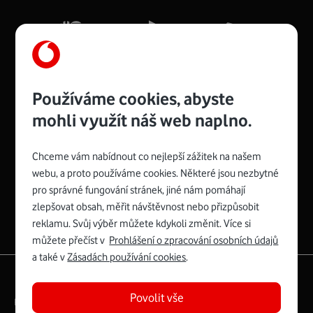
Mb/s.
Více o COMPAL CH7465VF
Používáme cookies, abyste
mohli využít náš web naplno.
Chceme vám nabídnout co nejlepší zážitek na našem
Spojte se s Vodafonem
webu, a proto používáme cookies. Některé jsou nezbytné
pro správné fungování stránek, jiné nám pomáhají
Zyxel VMG8623-T50B
:
zlepšovat obsah, měřit návštěvnost nebo přizpůsobit
Rozměry modemu jsou 16 x 22 x 7,5 cm (včetně stojánku)
reklamu. Svůj výběr můžete kdykoli změnit. Více si
a nabízí 4 gigabitové LAN porty a bezdrátové připojení Wi-
můžete přečíst v
Prohlášení o zpracování osobních údajů
Fi ve verzích 802.11 b/g/n/ac pro frekvenci 2,4 GHz a
a také v
Zásadách používání cookies
.
802.11 a/b/g/n/ac pro frekvenci 5 GHz s rychlostí až 866
|
English
Mapa webu
Mb/s.
Povolit vše
Právní­ podmí­nky
Ochrana soukromí­
Více o Zyxel VMG8623-T50B