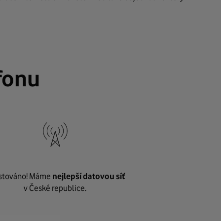
fonu
stováno! Máme
nejlepší datovou síť
v České republice.