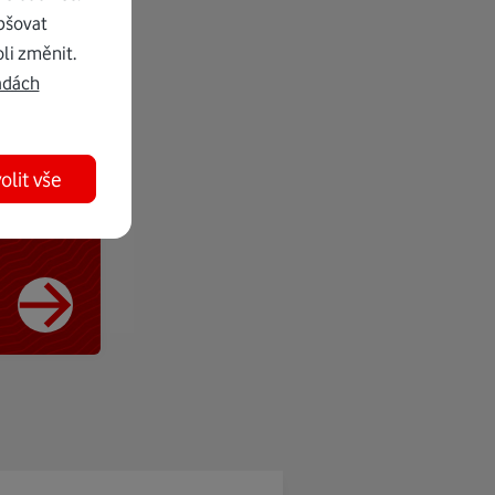
pšovat
li změnit.
adách
olit vše