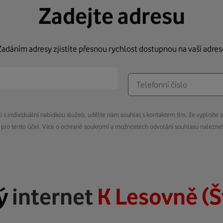
Zadejte adresu
Zadáním adresy zjistíte přesnou rychlost dostupnou na vaší adres
s individuální nabídkou služeb, udělte nám souhlas s kontaktem tím, že vyplníte s
pro tento účel. Více o ochraně soukromí a možnostech odvolání souhlasu nalezn
ý
internet
K Lesovně (Š