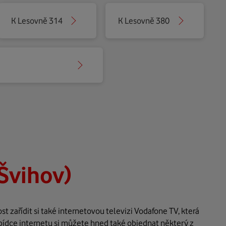
K Lesovně 314
K Lesovně 380
Švihov)
 zařídit si také internetovou televizi Vodafone TV, která
bídce internetu si můžete hned také objednat některý z