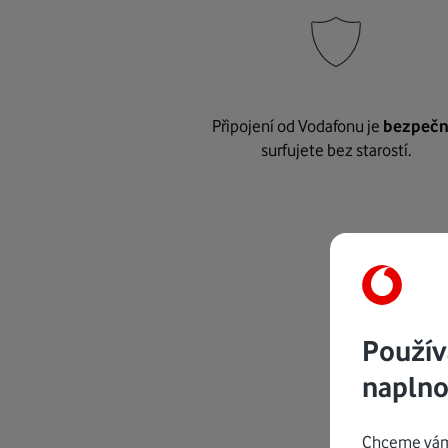
Připojení od Vodafonu je
bezpeč
surfujete bez starostí.
Použív
naplno
Chceme vám 