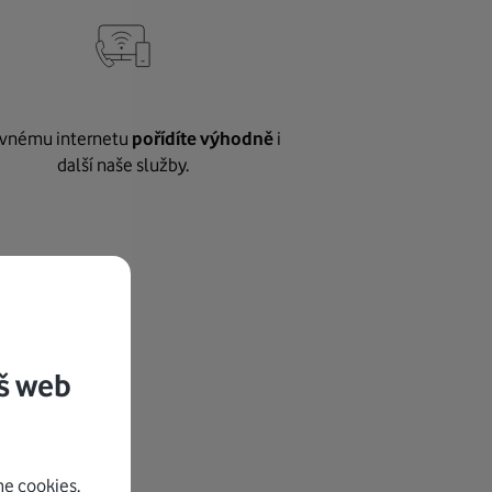
vnému internetu
pořídíte výhodně
i
další naše služby.
š web
e cookies.