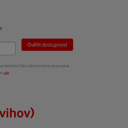
e
Ověřit dostupnost
vé telefonní číslo, které budeme zpracovávat
ete
zde
.
vihov)