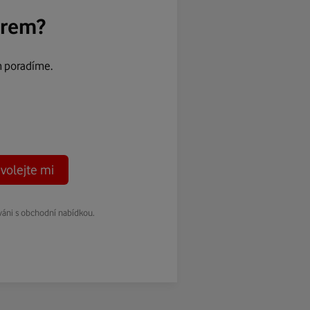
ěrem?
m poradíme.
volejte mi
váni s obchodní nabídkou.