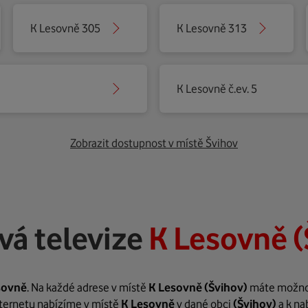
K Lesovně 305
K Lesovně 313
K Lesovně č.ev. 5
Zobrazit dostupnost v místě Švihov
vá televize
K Lesovně (
sovně
. Na každé adrese v místě
K Lesovně
(Švihov)
máte možnost
internetu nabízíme v místě
K Lesovně
v dané obci
(Švihov)
a k na