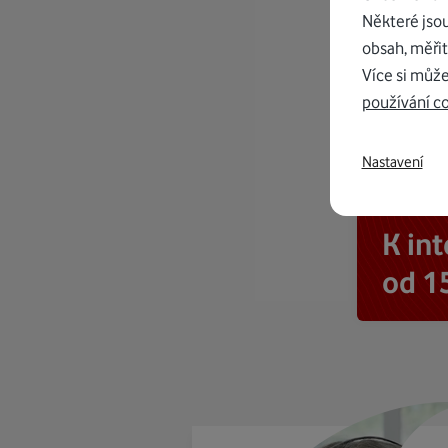
Některé jso
obsah, měřit
Více si může
používání c
Nastavení
K in
od 1