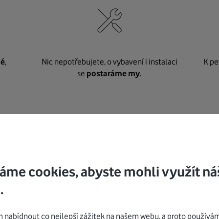
né
,
Nic nepotřebujete, o vybavení i instalaci
K pe
se
postaráme my
.
Mohlo by vás zajímat
áme cookies, abyste mohli využít ná
.
nabídnout co nejlepší zážitek na našem webu, a proto používám