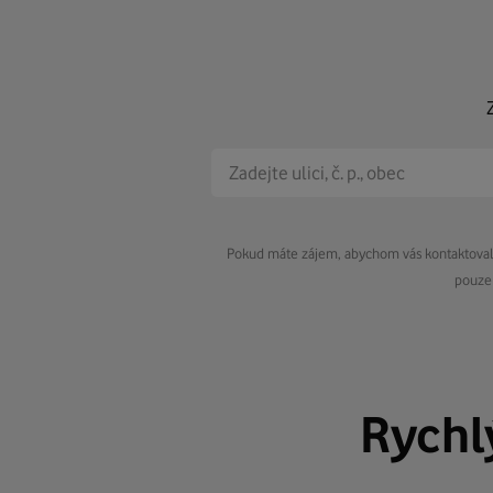
Pokud máte zájem, abychom vás kontaktovali 
pouze 
Rychl