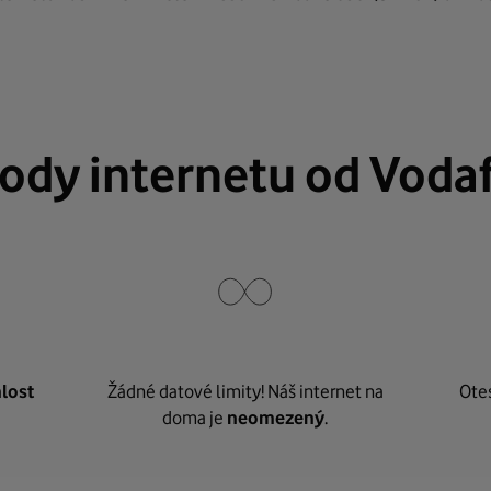
ody internetu od Voda
lost
Žádné datové limity! Náš internet na
Ote
doma je
neomezený
.