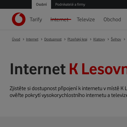
Osobní
Podnikatelé a firmy
Tarify
Internet
Televize
Obchod
Úvod
Internet
Dostupnost
Plzeňský kraj
Klatovy
Švihov
Internet
K Lesovn
Zjistěte si dostupnost připojení k internetu v místě K 
ověřte pokrytí vysokorychlostního internetu a televiz