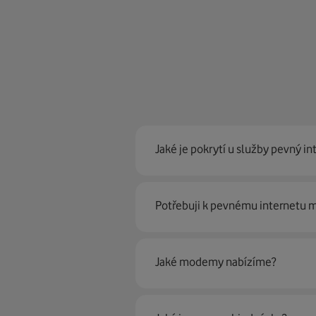
Jaké je pokrytí u služby pevný in
Pevný internet můžeme nabídn
Potřebuji k pevnému internetu
optické sítě. Díky tomu umíme na
Ano, potřebujete. Rádi vám ho 
Jaké modemy nabízíme?
Můžete samozřejmě využít i svůj
poradí naši proškolení prodejci 