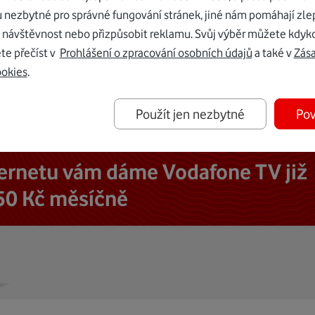
u nezbytné pro správné fungování stránek, jiné nám pomáhají zle
 návštěvnost nebo přizpůsobit reklamu. Svůj výběr můžete kdyko
te přečíst v
Prohlášení o zpracování osobních údajů
a také v
Zás
ookies
.
Použít jen nezbytné
Pov
ternetu vám dáme Vodafone TV již
50 Kč měsíčně