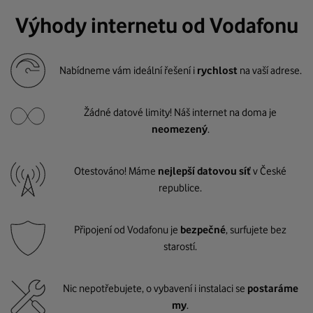
Výhody internetu od Vodafonu
Nabídneme vám ideální řešení i
rychlost
na vaší adrese.
Žádné datové limity! Náš internet na doma je
neomezený
.
Otestováno! Máme
nejlepší datovou síť
v České
republice.
Připojení od Vodafonu je
bezpečné
, surfujete bez
starostí.
Nic nepotřebujete, o vybavení i instalaci se
postaráme
my
.