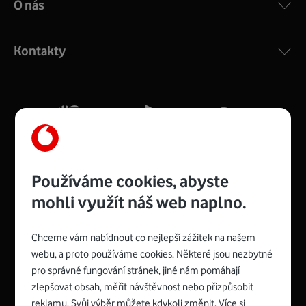
O nás
COMPAL CH7465VF
:
Výkonný bezdrátový modem s Wi-Fi standardem 802.11
ac a pokrytím ve dvou pásmech 2,4 i 5 GHz, který zajistí
Kontakty
silný signál pro celou domácnost. Kompaktní rozměry 21
x 16 x 4 cm, 4 Gigabitové LAN porty a rychlost až 500
Mb/s.
Více o COMPAL CH7465VF
Používáme cookies, abyste
mohli využít náš web naplno.
Chceme vám nabídnout co nejlepší zážitek na našem
Spojte se s Vodafonem
webu, a proto používáme cookies. Některé jsou nezbytné
pro správné fungování stránek, jiné nám pomáhají
Zyxel VMG8623-T50B
:
zlepšovat obsah, měřit návštěvnost nebo přizpůsobit
Rozměry modemu jsou 16 x 22 x 7,5 cm (včetně stojánku)
reklamu. Svůj výběr můžete kdykoli změnit. Více si