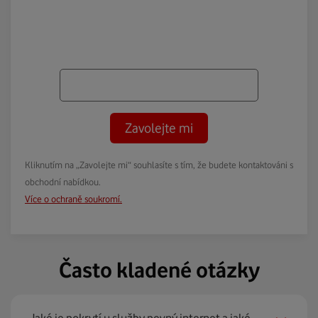
Zavolejte mi
Kliknutím na „Zavolejte mi“ souhlasíte s tím, že budete kontaktováni s
obchodní nabídkou.
Více o ochraně soukromí.
Často kladené otázky
Jaké je pokrytí u služby pevný internet a jaké