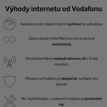
Výhody internetu od Vodafonu
Nabídneme vám ideální řešení i
rychlost
na vaší adrese.
Žádné datové limity! Náš internet na doma je
neomezený
.
Otestováno! Máme
nejlepší datovou síť
v České
republice.
Připojení od Vodafonu je
bezpečné
, surfujete bez
starostí.
Nic nepotřebujete, o vybavení i instalaci se
postaráme
my
.