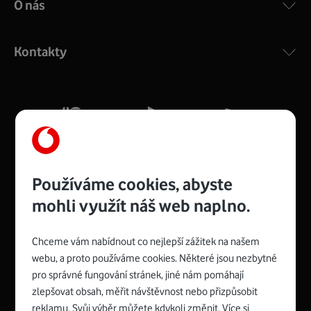
O nás
COMPAL CH7465VF
:
Výkonný bezdrátový modem s Wi-Fi standardem 802.11
ac a pokrytím ve dvou pásmech 2,4 i 5 GHz, který zajistí
Kontakty
silný signál pro celou domácnost. Kompaktní rozměry 21
x 16 x 4 cm, 4 Gigabitové LAN porty a rychlost až 500
Mb/s.
Více o COMPAL CH7465VF
Používáme cookies, abyste
mohli využít náš web naplno.
Chceme vám nabídnout co nejlepší zážitek na našem
Spojte se s Vodafonem
webu, a proto používáme cookies. Některé jsou nezbytné
pro správné fungování stránek, jiné nám pomáhají
Zyxel VMG8623-T50B
:
zlepšovat obsah, měřit návštěvnost nebo přizpůsobit
Rozměry modemu jsou 16 x 22 x 7,5 cm (včetně stojánku)
reklamu. Svůj výběr můžete kdykoli změnit. Více si