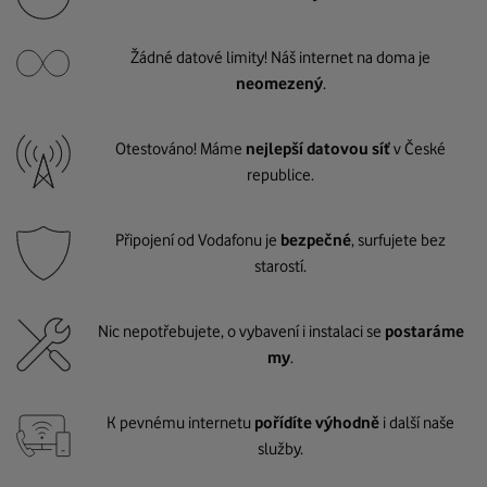
Žádné datové limity! Náš internet na doma je
neomezený
.
Otestováno! Máme
nejlepší datovou síť
v České
republice.
Připojení od Vodafonu je
bezpečné
, surfujete bez
starostí.
Nic nepotřebujete, o vybavení i instalaci se
postaráme
my
.
K pevnému internetu
pořídíte výhodně
i další naše
služby.