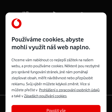
Mb/s.
Více o COMPAL CH7465VF
Používáme cookies, abyste
mohli využít náš web naplno.
Chceme vám nabídnout co nejlepší zážitek na našem
Spojte se s Vodafonem
webu, a proto používáme cookies. Některé jsou nezbytné
pro správné fungování stránek, jiné nám pomáhají
Zyxel VMG8623-T50B
:
zlepšovat obsah, měřit návštěvnost nebo přizpůsobit
Rozměry modemu jsou 16 x 22 x 7,5 cm (včetně stojánku)
reklamu. Svůj výběr můžete kdykoli změnit. Více si
a nabízí 4 gigabitové LAN porty a bezdrátové připojení Wi-
můžete přečíst v
Prohlášení o zpracování osobních údajů
Fi ve verzích 802.11 b/g/n/ac pro frekvenci 2,4 GHz a
a také v
Zásadách používání cookies
.
802.11 a/b/g/n/ac pro frekvenci 5 GHz s rychlostí až 866
|
English
Mapa webu
Mb/s.
Povolit vše
Právní­ podmí­nky
Ochrana soukromí­