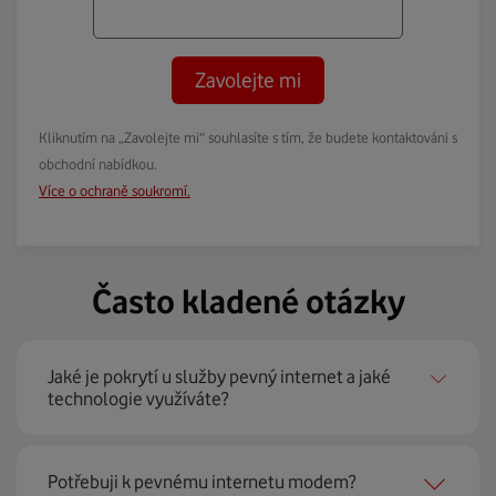
Zavolejte mi
Kliknutím na „Zavolejte mi“ souhlasíte s tím, že budete kontaktováni s
obchodní nabídkou.
Více o ochraně soukromí.
Často kladené otázky
Jaké je pokrytí u služby pevný internet a jaké
technologie využíváte?
Pevný internet můžeme nabídnout
99 % českých
Potřebuji k pevnému internetu modem?
domácností
prostřednictvím několika technologií jako