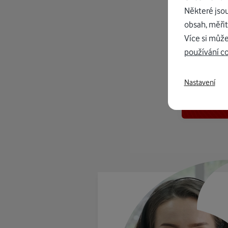
Některé jso
obsah, měřit
Více si může
používání c
K in
Nastavení
od 1