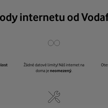
ody internetu od Voda
lost
Žádné datové limity! Náš internet na
Ote
doma je
neomezený
.