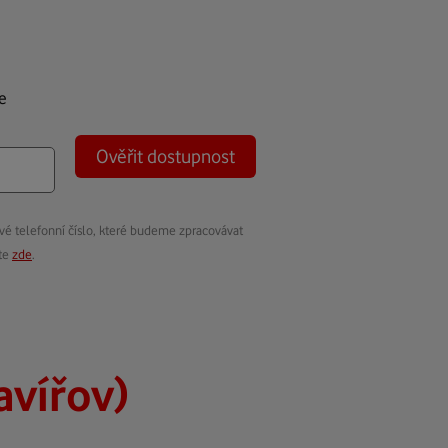
e
Ověřit dostupnost
vé telefonní číslo, které budeme zpracovávat
ete
zde
.
avířov)