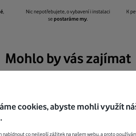
né
,
Nic nepotřebujete, o vybavení i instalaci
K pe
se
postaráme my
.
Mohlo by vás zajímat
áme cookies, abyste mohli využít ná
.
nabídnout co nejlepší zážitek na našem webu, a proto používám