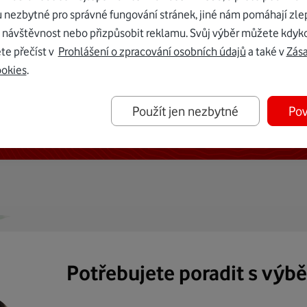
u nezbytné pro správné fungování stránek, jiné nám pomáhají zle
 návštěvnost nebo přizpůsobit reklamu. Svůj výběr můžete kdyko
te přečíst v
Prohlášení o zpracování osobních údajů
a také v
Zás
ookies
.
ternetu vám dáme Vodafone TV již
Použít jen nezbytné
Pov
50 Kč měsíčně
Potřebujete poradit s výb