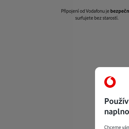
Připojení od Vodafonu je
bezpeč
surfujete bez starostí.
Použív
naplno
Chceme vám 