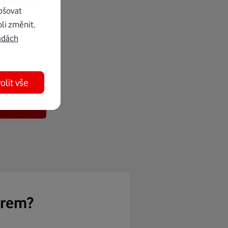
pšovat
li změnit.
adách
olit vše
ěrem?