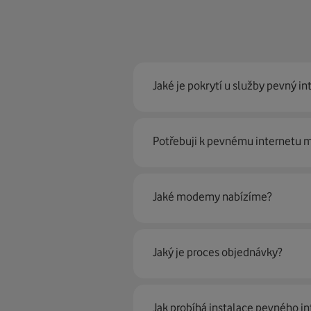
Jaké je pokrytí u služby pevný in
Pevný internet můžeme nabídn
Potřebuji k pevnému internetu
optické sítě. Díky tomu umíme na
Ano, potřebujete. Rádi vám ho 
Jaké modemy nabízíme?
Můžete samozřejmě využít i svůj
poradí naši proškolení prodejci 
Jaký je proces objednávky?
Krok jedna je určitě ověření možn
Jak probíhá instalace pevného in