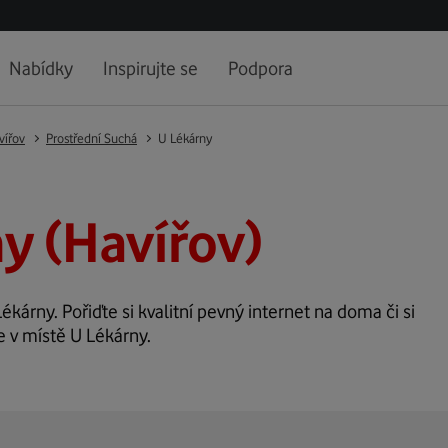
Nabídky
Inspirujte se
Podpora
vířov
Prostřední Suchá
U Lékárny
y (Havířov)
ékárny. Pořiďte si kvalitní pevný internet na doma či si
e v místě U Lékárny.