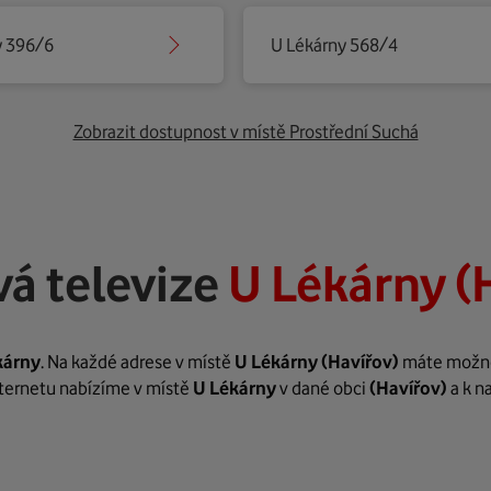
y 396/6
U Lékárny 568/4
Zobrazit dostupnost v místě Prostřední Suchá
á televize
U Lékárny (
kárny
. Na každé adrese v místě
U Lékárny
(Havířov)
máte možnost
internetu nabízíme v místě
U Lékárny
v dané obci
(Havířov)
a k n