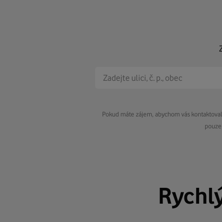
Pokud máte zájem, abychom vás kontaktovali 
pouze 
Rychl