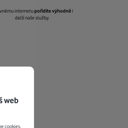
vnému internetu
pořídíte výhodně
i
další naše služby.
š web
e cookies.