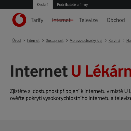
Osobní
Podnikatelé a firmy
Tarify
Internet
Televize
Obchod
Úvod
Internet
Dostupnost
Moravskoslezský kraj
Karviná
Ha
Internet
U Lékárn
Zjistěte si dostupnost připojení k internetu v místě U L
ověřte pokrytí vysokorychlostního internetu a televiz