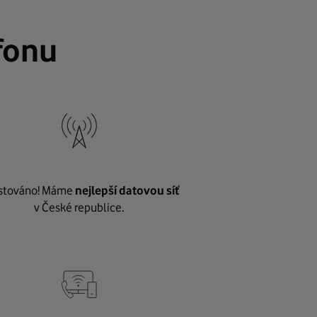
fonu
stováno! Máme
nejlepší datovou síť
v České republice.