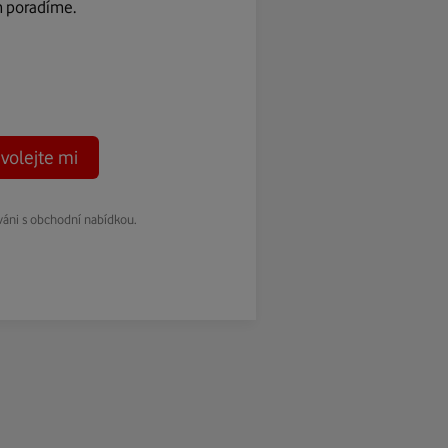
m poradíme.
volejte mi
váni s obchodní nabídkou.