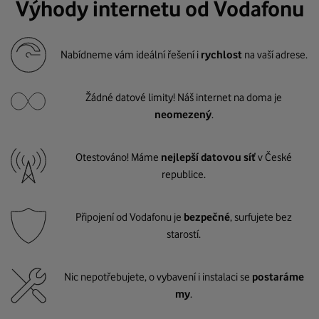
Výhody internetu od Vodafonu
Nabídneme vám ideální řešení i
rychlost
na vaší adrese.
Žádné datové limity! Náš internet na doma je
neomezený
.
Otestováno! Máme
nejlepší datovou síť
v České
republice.
Připojení od Vodafonu je
bezpečné
, surfujete bez
starostí.
Nic nepotřebujete, o vybavení i instalaci se
postaráme
my
.