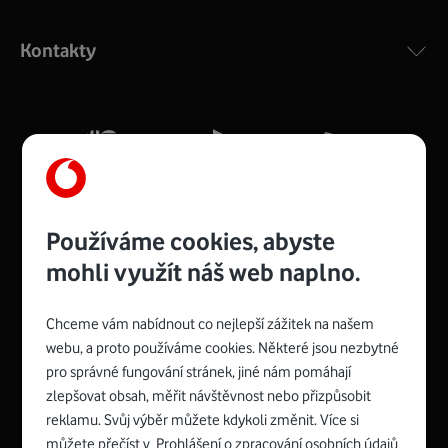
Výkonný bezdrátový modem s Wi-Fi standardem 802.11
ac a pokrytím ve dvou pásmech 2,4 i 5 GHz, který zajistí
Kontakty
silný signál pro celou domácnost. Kompaktní rozměry 21
x 16 x 4 cm, 4 Gigabitové LAN porty a rychlost až 500
Mb/s.
Více o COMPAL CH7465VF
Používáme cookies, abyste
mohli využít náš web naplno.
Chceme vám nabídnout co nejlepší zážitek na našem
Spojte se s Vodafonem
webu, a proto používáme cookies. Některé jsou nezbytné
pro správné fungování stránek, jiné nám pomáhají
Zyxel VMG8623-T50B
:
zlepšovat obsah, měřit návštěvnost nebo přizpůsobit
Rozměry modemu jsou 16 x 22 x 7,5 cm (včetně stojánku)
reklamu. Svůj výběr můžete kdykoli změnit. Více si
a nabízí 4 gigabitové LAN porty a bezdrátové připojení Wi-
můžete přečíst v
Prohlášení o zpracování osobních údajů