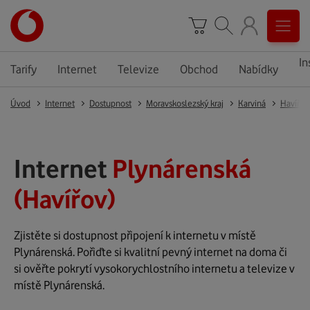
In
Tarify
Internet
Televize
Obchod
Nabídky
Úvod
Internet
Dostupnost
Moravskoslezský kraj
Karviná
Havířov
Internet
Plynárenská
(Havířov)
Zjistěte si dostupnost připojení k internetu v místě
Plynárenská. Pořiďte si kvalitní pevný internet na doma či
si ověřte pokrytí vysokorychlostního internetu a televize v
místě Plynárenská.