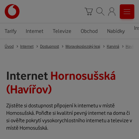
In
Tarify
Internet
Televize
Obchod
Nabídky
Úvod
Internet
Dostupnost
Moravskoslezský kraj
Karviná
Havířov
Internet
Hornosušská
(Havířov)
Zjistěte si dostupnost připojení k internetu v místě
Hornosušská. Pořiďte si kvalitní pevný internet na doma či
si ověřte pokrytí vysokorychlostního internetu a televize v
místě Hornosušská.