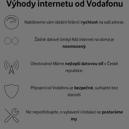
Výhody internetu od Vodafonu
Nabídneme vám ideální řešení i
rychlost
na vaší adrese.
Žádné datové limity! Náš internet na doma je
neomezený
.
Otestováno! Máme
nejlepší datovou síť
v České
republice.
Připojení od Vodafonu je
bezpečné
, surfujete bez
starostí.
Nic nepotřebujete, o vybavení i instalaci se
postaráme
my
.