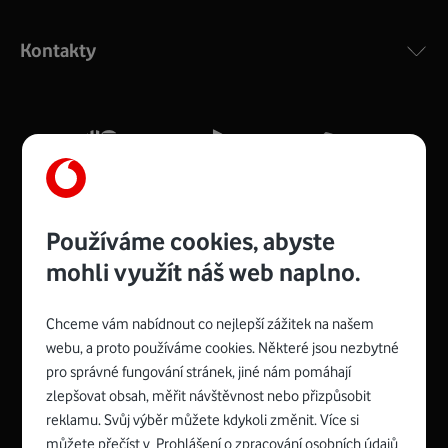
Výkonný bezdrátový modem s Wi-Fi standardem 802.11
ac a pokrytím ve dvou pásmech 2,4 i 5 GHz, který zajistí
Kontakty
silný signál pro celou domácnost. Kompaktní rozměry 21
x 16 x 4 cm, 4 Gigabitové LAN porty a rychlost až 500
Mb/s.
Více o COMPAL CH7465VF
Používáme cookies, abyste
mohli využít náš web naplno.
Chceme vám nabídnout co nejlepší zážitek na našem
Spojte se s Vodafonem
webu, a proto používáme cookies. Některé jsou nezbytné
pro správné fungování stránek, jiné nám pomáhají
Zyxel VMG8623-T50B
:
zlepšovat obsah, měřit návštěvnost nebo přizpůsobit
Rozměry modemu jsou 16 x 22 x 7,5 cm (včetně stojánku)
reklamu. Svůj výběr můžete kdykoli změnit. Více si
a nabízí 4 gigabitové LAN porty a bezdrátové připojení Wi-
můžete přečíst v
Prohlášení o zpracování osobních údajů