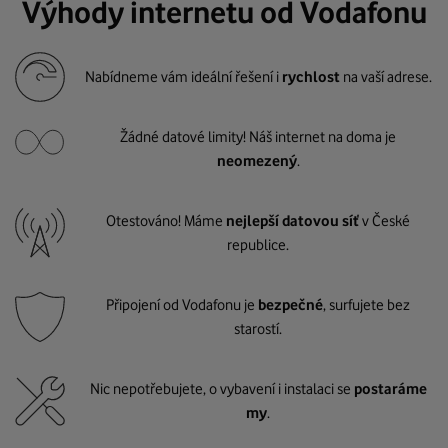
Výhody internetu od Vodafonu
Nabídneme vám ideální řešení i
rychlost
na vaší adrese.
Žádné datové limity! Náš internet na doma je
neomezený
.
Otestováno! Máme
nejlepší datovou síť
v České
republice.
Připojení od Vodafonu je
bezpečné
, surfujete bez
starostí.
Nic nepotřebujete, o vybavení i instalaci se
postaráme
my
.