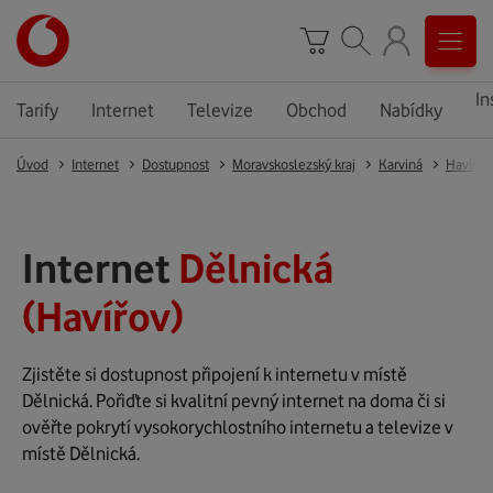
In
Tarify
Internet
Televize
Obchod
Nabídky
Úvod
Internet
Dostupnost
Moravskoslezský kraj
Karviná
Havířov
Internet
Dělnická
(Havířov)
Zjistěte si dostupnost připojení k internetu v místě
Dělnická. Pořiďte si kvalitní pevný internet na doma či si
ověřte pokrytí vysokorychlostního internetu a televize v
místě Dělnická.