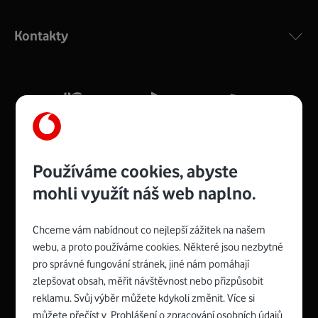
Výkonný bezdrátový modem s Wi-Fi standardem 802.11
ac a pokrytím ve dvou pásmech 2,4 i 5 GHz, který zajistí
Kontakty
silný signál pro celou domácnost. Kompaktní rozměry 21
x 16 x 4 cm, 4 Gigabitové LAN porty a rychlost až 500
Mb/s.
Více o COMPAL CH7465VF
Používáme cookies, abyste
mohli využít náš web naplno.
Chceme vám nabídnout co nejlepší zážitek na našem
Spojte se s Vodafonem
webu, a proto používáme cookies. Některé jsou nezbytné
pro správné fungování stránek, jiné nám pomáhají
Zyxel VMG8623-T50B
:
zlepšovat obsah, měřit návštěvnost nebo přizpůsobit
Rozměry modemu jsou 16 x 22 x 7,5 cm (včetně stojánku)
reklamu. Svůj výběr můžete kdykoli změnit. Více si
a nabízí 4 gigabitové LAN porty a bezdrátové připojení Wi-
můžete přečíst v
Prohlášení o zpracování osobních údajů