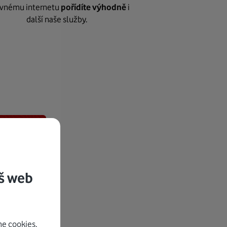
vnému internetu
pořídíte výhodně
i
další naše služby.
š web
e cookies.