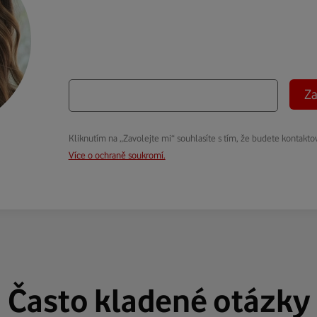
Za
Kliknutím na „Zavolejte mi“ souhlasíte s tím, že budete kontakto
Více o ochraně soukromí.
Často kladené otázky