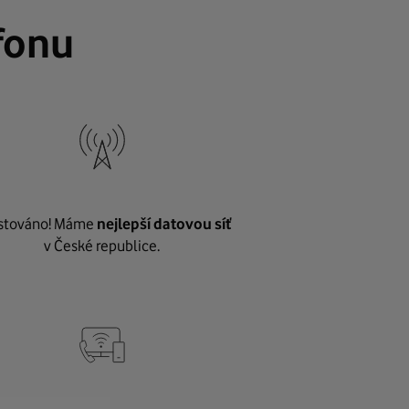
fonu
stováno! Máme
nejlepší datovou síť
v České republice.