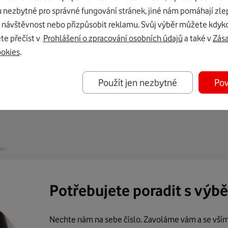
u nezbytné pro správné fungování stránek, jiné nám pomáhají zle
 návštěvnost nebo přizpůsobit reklamu. Svůj výběr můžete kdyko
te přečíst v
Prohlášení o zpracování osobních údajů
a také v
Zás
ookies
.
ternetu vám dáme Vodafone TV již
Použít jen nezbytné
Pov
50 Kč měsíčně
Potřebujete poradit s výb
Nechte nám na sebe číslo. Zavoláme vám a se vší