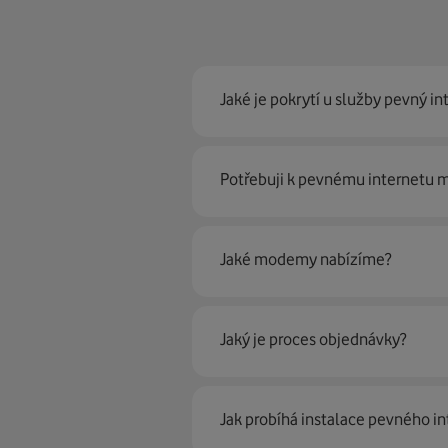
Jaké je pokrytí u služby pevný in
Pevný internet můžeme nabídn
Potřebuji k pevnému internetu
optické sítě. Díky tomu umíme na
Ano, potřebujete. Rádi vám ho 
Jaké modemy nabízíme?
Můžete samozřejmě využít i svůj
poradí naši proškolení prodejci 
Jaký je proces objednávky?
Krok jedna je určitě ověření možn
Jak probíhá instalace pevného in
můžete vybírat.