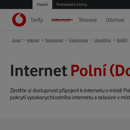
Osobní
Podnikatelé a firmy
Tarify
Internet
Televize
Obchod
Úvod
Internet
Dostupnost
Ústecký kraj
Litoměřice
Dobříň
Internet
Polní (D
Zjistěte si dostupnost připojení k internetu v místě Pol
pokrytí vysokorychlostního internetu a televize v míst