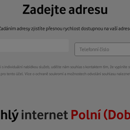
Zadejte adresu
Zadáním adresy zjistíte přesnou rychlost dostupnou na vaší adres
s individuální nabídkou služeb, udělte nám souhlas s kontaktem tím, že vyplníte s
pro tento účel. Více o ochraně soukromí a možnostech odvolání souhlasu nalezn
hlý
internet
Polní (Dob