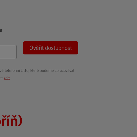
e
Ověřit dostupnost
vé telefonní číslo, které budeme zpracovávat
ete
zde
.
říň)