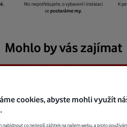
né
,
Nic nepotřebujete, o vybavení i instalaci
K pe
se
postaráme my
.
Mohlo by vás zajímat
áme cookies, abyste mohli využít ná
.
nabídnout co nejlepší zážitek na našem webu, a proto používám