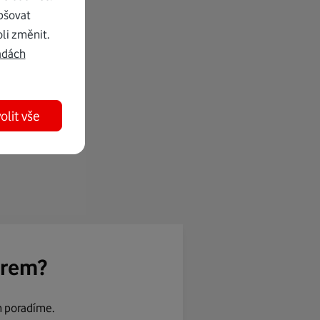
pšovat
li změnit.
adách
olit vše
ěrem?
m poradíme.