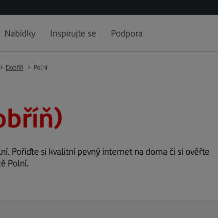
Nabídky
Inspirujte se
Podpora
Dobříň
Polní
obříň)
ní. Pořiďte si kvalitní pevný internet na doma či si ověřte
ě Polní.