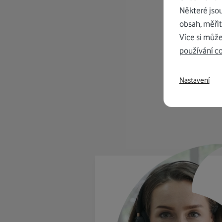
Některé jso
obsah, měřit
Více si může
používání c
K in
od 1
Nastavení