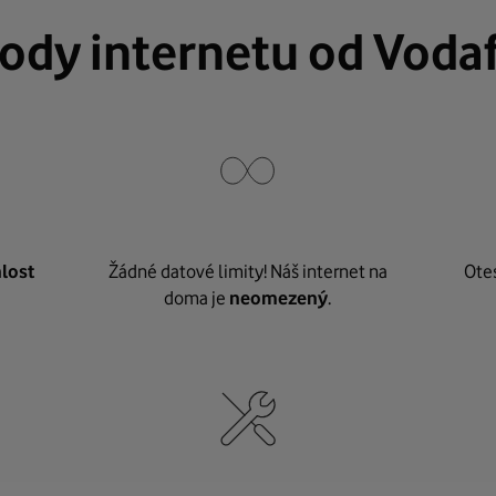
ody internetu od Voda
lost
Žádné datové limity! Náš internet na
Ote
doma je
neomezený
.