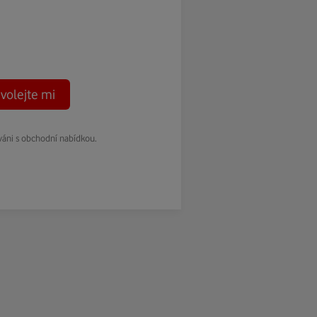
volejte mi
váni s obchodní nabídkou.