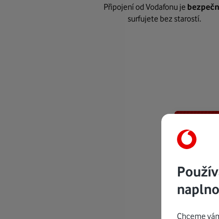
Připojení od Vodafonu je
bezpeč
surfujete bez starostí.
Použív
naplno
Chceme vám 