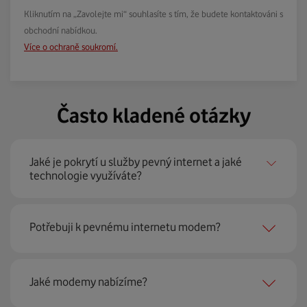
Kliknutím na „Zavolejte mi“ souhlasíte s tím, že budete kontaktováni s
obchodní nabídkou.
Více o ochraně soukromí.
Často kladené otázky
Jaké je pokrytí u služby pevný internet a jaké
technologie využíváte?
Pevný internet můžeme nabídnout
99 % českých
Potřebuji k pevnému internetu modem?
domácností
prostřednictvím několika technologií jako
jsou 4G LTE, xDSL nebo optické sítě. Díky tomu umíme
najít nejoptimálnější řešení na vaší adrese.
Ano, potřebujete. Rádi vám ho poskytneme na splátky. U
Jaké modemy nabízíme?
modemu od Vodafonu navíc garantujeme plnou
technickou podporu.