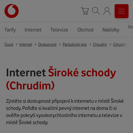
In
Tarify
Internet
Televize
Obchod
Nabídky
Úvod
Internet
Dostupnost
Pardubický kraj
Chrudim
Chrudim
Internet
Široké schody
(Chrudim)
Zjistěte si dostupnost připojení k internetu v místě Široké
schody. Pořiďte si kvalitní pevný internet na doma či si
ověřte pokrytí vysokorychlostního internetu a televize v
místě Široké schody.