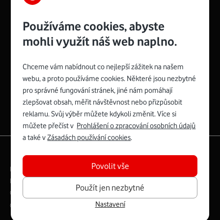
Používáme cookies, abyste
mohli využít náš web naplno.
Chceme vám nabídnout co nejlepší zážitek na našem
Spojte se s Vodafonem
webu, a proto používáme cookies. Některé jsou nezbytné
pro správné fungování stránek, jiné nám pomáhají
Zyxel VMG8623-T50B
:
zlepšovat obsah, měřit návštěvnost nebo přizpůsobit
Rozměry modemu jsou 16 x 22 x 7,5 cm (včetně stojánku)
reklamu. Svůj výběr můžete kdykoli změnit. Více si
a nabízí 4 gigabitové LAN porty a bezdrátové připojení Wi-
můžete přečíst v
Prohlášení o zpracování osobních údajů
Fi ve verzích 802.11 b/g/n/ac pro frekvenci 2,4 GHz a
a také v
Zásadách používání cookies
.
802.11 a/b/g/n/ac pro frekvenci 5 GHz s rychlostí až 866
|
English
Mapa webu
Mb/s.
Povolit vše
Právní­ podmí­nky
Ochrana soukromí­
Více o Zyxel VMG8623-T50B
Digitální odpovědnost
Cookies
Dokumenty
Použít jen nezbytné
Ceník
Nastavení
Copyright © 2026 Vodafone Czech Republic a.s.