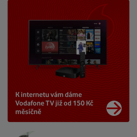
K internetu vám dáme
Vodafone TV již od 150 Kč
měsíčně