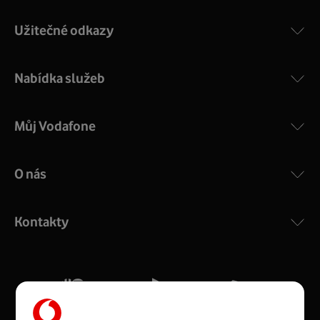
Užitečné odkazy
Nabídka služeb
Můj Vodafone
O nás
COMPAL CH7465VF
:
Výkonný bezdrátový modem s Wi-Fi standardem 802.11
ac a pokrytím ve dvou pásmech 2,4 i 5 GHz, který zajistí
Kontakty
silný signál pro celou domácnost. Kompaktní rozměry 21
x 16 x 4 cm, 4 Gigabitové LAN porty a rychlost až 500
Mb/s.
Více o COMPAL CH7465VF