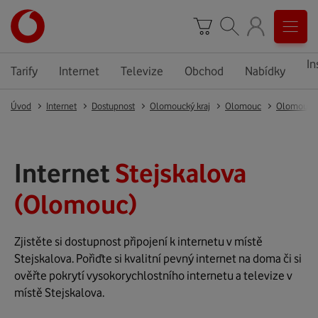
In
Tarify
Internet
Televize
Obchod
Nabídky
Úvod
Internet
Dostupnost
Olomoucký kraj
Olomouc
Olomouc
Internet
Stejskalova
(Olomouc)
Zjistěte si dostupnost připojení k internetu v místě
Stejskalova. Pořiďte si kvalitní pevný internet na doma či si
ověřte pokrytí vysokorychlostního internetu a televize v
místě Stejskalova.