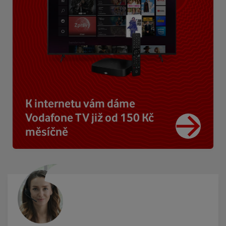
K internetu vám dáme
Vodafone TV již od 150 Kč
měsíčně