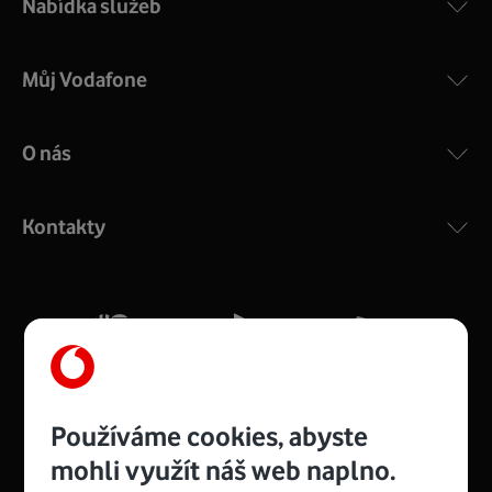
Nabídka služeb
Můj Vodafone
O nás
COMPAL CH7465VF
:
Výkonný bezdrátový modem s Wi-Fi standardem 802.11
ac a pokrytím ve dvou pásmech 2,4 i 5 GHz, který zajistí
Kontakty
silný signál pro celou domácnost. Kompaktní rozměry 21
x 16 x 4 cm, 4 Gigabitové LAN porty a rychlost až 500
Mb/s.
Více o COMPAL CH7465VF
Používáme cookies, abyste
mohli využít náš web naplno.