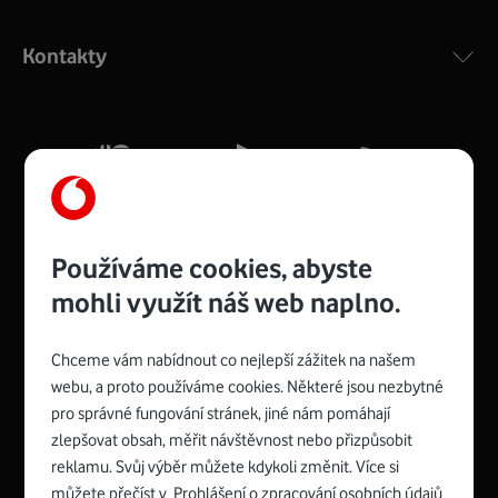
Výkonný bezdrátový modem s Wi-Fi standardem 802.11
ac a pokrytím ve dvou pásmech 2,4 i 5 GHz, který zajistí
Kontakty
silný signál pro celou domácnost. Kompaktní rozměry 21
x 16 x 4 cm, 4 Gigabitové LAN porty a rychlost až 500
Mb/s.
Více o COMPAL CH7465VF
Používáme cookies, abyste
mohli využít náš web naplno.
Chceme vám nabídnout co nejlepší zážitek na našem
Spojte se s Vodafonem
webu, a proto používáme cookies. Některé jsou nezbytné
pro správné fungování stránek, jiné nám pomáhají
Zyxel VMG8623-T50B
:
zlepšovat obsah, měřit návštěvnost nebo přizpůsobit
Rozměry modemu jsou 16 x 22 x 7,5 cm (včetně stojánku)
reklamu. Svůj výběr můžete kdykoli změnit. Více si
a nabízí 4 gigabitové LAN porty a bezdrátové připojení Wi-
můžete přečíst v
Prohlášení o zpracování osobních údajů