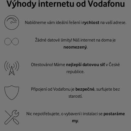
Výhody internetu od Vodafonu
Nabídneme vám ideální řešení i
rychlost
na vaší adrese.
Žádné datové limity! Náš internet na doma je
neomezený
.
Otestováno! Máme
nejlepší datovou síť
v České
republice.
Připojení od Vodafonu je
bezpečné
, surfujete bez
starostí.
Nic nepotřebujete, o vybavení i instalaci se
postaráme
my
.