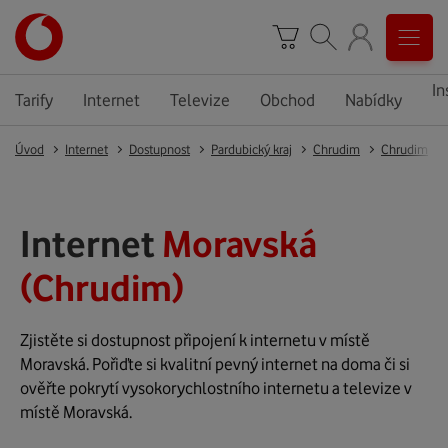
In
Tarify
Internet
Televize
Obchod
Nabídky
Úvod
Internet
Dostupnost
Pardubický kraj
Chrudim
Chrudim
Internet
Moravská
(Chrudim)
Zjistěte si dostupnost připojení k internetu v místě
Moravská. Pořiďte si kvalitní pevný internet na doma či si
ověřte pokrytí vysokorychlostního internetu a televize v
místě Moravská.