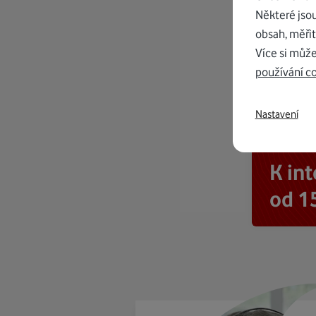
Některé jso
obsah, měřit
Více si může
používání c
Nastavení
K in
od 1