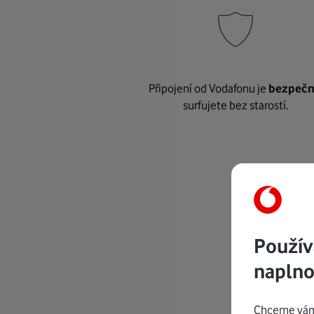
Připojení od Vodafonu je
bezpeč
surfujete bez starostí.
Použív
naplno
Chceme vám 