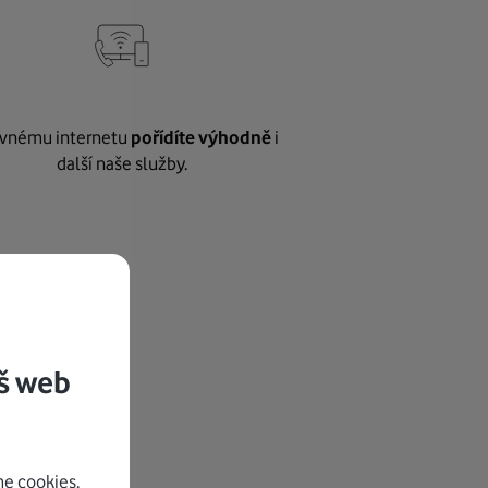
vnému internetu
pořídíte výhodně
i
další naše služby.
š web
e cookies.