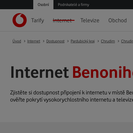
Osobní
Podnikatelé a firmy
Tarify
Internet
Televize
Obchod
Úvod
Internet
Dostupnost
Pardubický kraj
Chrudim
Chrud
Internet
Benonih
Zjistěte si dostupnost připojení k internetu v místě Be
ověřte pokrytí vysokorychlostního internetu a televiz