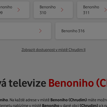
enoniho
Benoniho
Benoniho
09
310
311
Benoniho 316
Zobrazit dostupnost v místě Chrudim II
á televize
Benoniho (C
niho
. Na každé adrese v místě
Benoniho
(Chrudim)
máte možnost
internetu nabízíme v místě
Benoniho
v dané obci
(Chrudim)
a k n