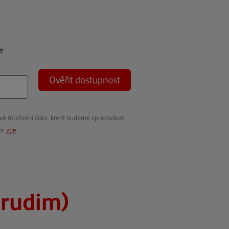
e
Ověřit dostupnost
vé telefonní číslo, které budeme zpracovávat
ete
zde
.
hrudim)