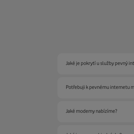
Jaké je pokrytí u služby pevný in
Pevný internet můžeme nabídn
Potřebuji k pevnému internetu
optické sítě. Díky tomu umíme na
Ano, potřebujete. Rádi vám ho 
Jaké modemy nabízíme?
Můžete samozřejmě využít i svůj
poradí naši proškolení prodejci 