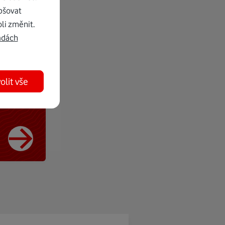
pšovat
li změnit.
adách
olit vše