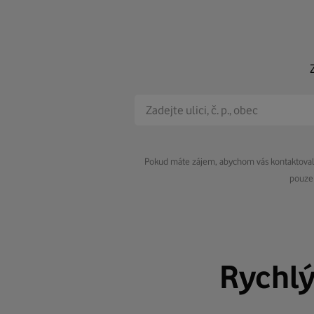
Pokud máte zájem, abychom vás kontaktovali 
pouze 
Rychl