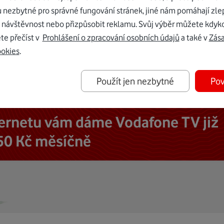
u nezbytné pro správné fungování stránek, jiné nám pomáhají zle
 návštěvnost nebo přizpůsobit reklamu. Svůj výběr můžete kdyko
te přečíst v
Prohlášení o zpracování osobních údajů
a také v
Zás
ookies
.
Použít jen nezbytné
Pov
ternetu vám dáme Vodafone TV již
50 Kč měsíčně