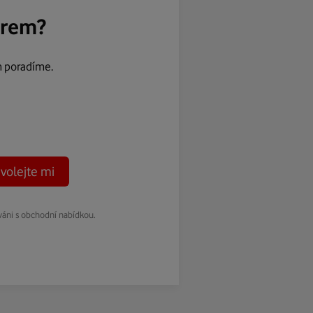
ěrem?
m poradíme.
volejte mi
váni s obchodní nabídkou.