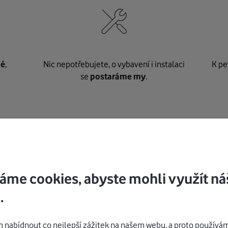
né
,
Nic nepotřebujete, o vybavení i instalaci
K pe
se
postaráme my
.
Mohlo by vás zajímat
áme cookies, abyste mohli využít ná
.
nabídnout co nejlepší zážitek na našem webu, a proto používám