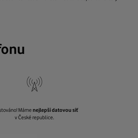
fonu
stováno! Máme
nejlepší datovou síť
v České republice.