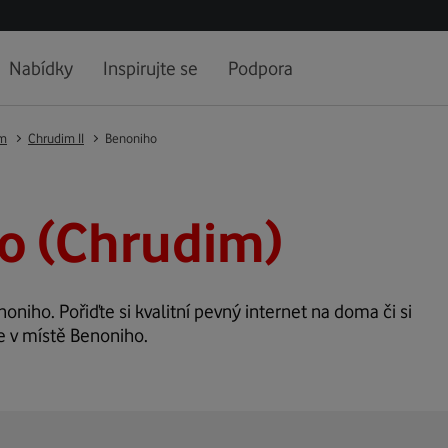
Nabídky
Inspirujte se
Podpora
im
Chrudim II
Benoniho
o (Chrudim)
noniho. Pořiďte si kvalitní pevný internet na doma či si
e v místě Benoniho.