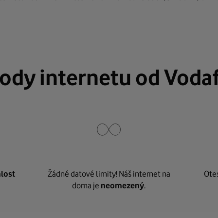
ody internetu od Voda
lost
Žádné datové limity! Náš internet na
Ote
doma je
neomezený
.