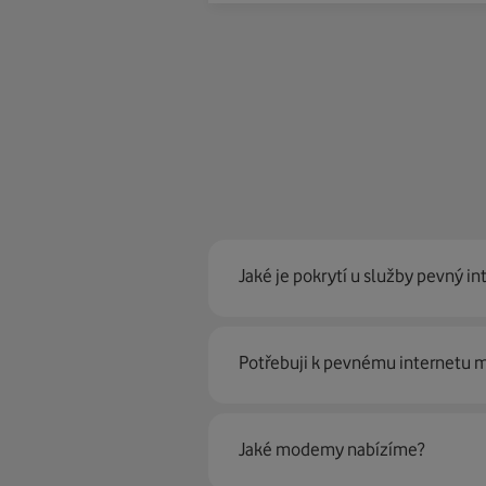
Jaké je pokrytí u služby pevný in
Pevný internet můžeme nabídn
Potřebuji k pevnému internetu
optické sítě. Díky tomu umíme na
Ano, potřebujete. Rádi vám ho 
Jaké modemy nabízíme?