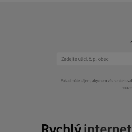
Pokud máte zájem, abychom vás kontaktovali 
pouze 
Rychlý
interne