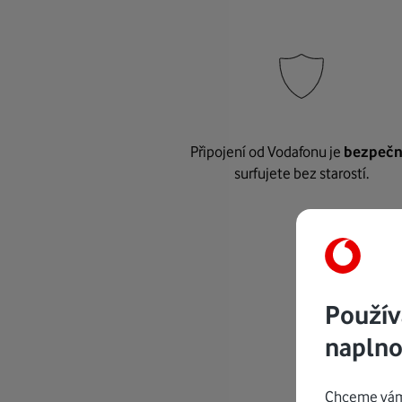
Připojení od Vodafonu je
bezpeč
surfujete bez starostí.
Použív
naplno
Chceme vám 