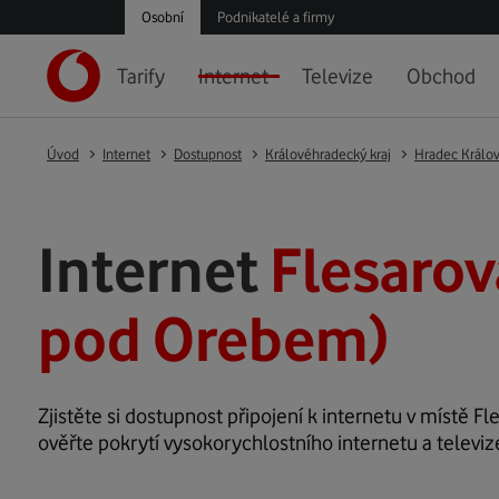
Osobní
Podnikatelé a firmy
Tarify
Internet
Televize
Obchod
Úvod
Internet
Dostupnost
Královéhradecký kraj
Hradec Králo
Internet
Flesarov
pod Orebem)
Zjistěte si dostupnost připojení k internetu v místě Fle
ověřte pokrytí vysokorychlostního internetu a televiz