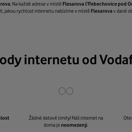
arova
. Na každé adrese v místě
Flesarova
(Třebechovice pod 
it, jakou rychlost internetu nabízíme v místě
Flesarova
v dané o
ody internetu od Voda
lost
Žádné datové limity! Náš internet na
Ote
doma je
neomezený
.