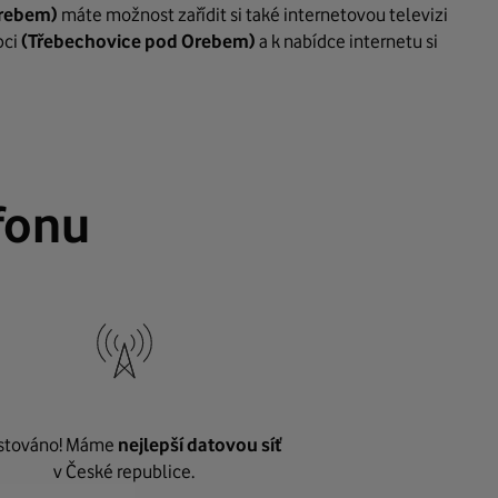
Orebem)
máte možnost zařídit si také internetovou televizi
bci
(Třebechovice pod Orebem)
a k nabídce internetu si
fonu
stováno! Máme
nejlepší datovou síť
v České republice.