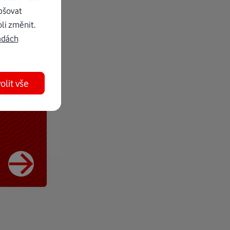
pšovat
li změnit.
adách
olit vše