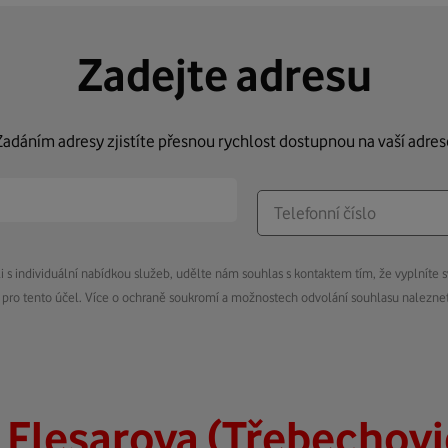
Zadejte adresu
Zadáním adresy zjistíte přesnou rychlost dostupnou na vaší adres
s individuální nabídkou služeb, udělte nám souhlas s kontaktem tím, že vyplníte s
pro tento účel. Více o ochraně soukromí a možnostech odvolání souhlasu nalezn
t
Flesarova (Třebechov