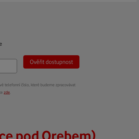
e
Ověřit dostupnost
vé telefonní číslo, které budeme zpracovávat
ete
zde
.
ice pod Orebem)