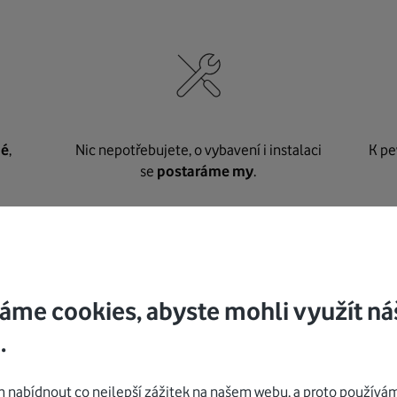
né
,
Nic nepotřebujete, o vybavení i instalaci
K pe
se
postaráme my
.
Mohlo by vás zajímat
áme cookies, abyste mohli využít ná
.
nabídnout co nejlepší zážitek na našem webu, a proto používám