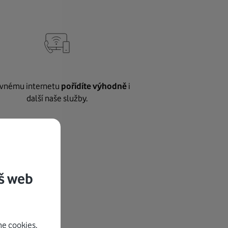
vnému internetu
pořídíte výhodně
i
další naše služby.
š web
e cookies.