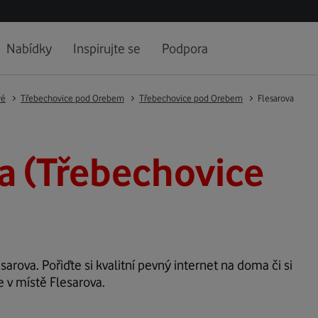
Nabídky
Inspirujte se
Podpora
vé
Třebechovice pod Orebem
Třebechovice pod Orebem
Flesarova
a (Třebechovice
sarova. Pořiďte si kvalitní pevný internet na doma či si
e v místě Flesarova.