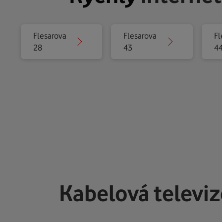
Flesarova
Flesarova
Fl
28
43
4
Kabelová televi