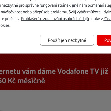
u nezbytné pro správné fungování stránek, jiné nám pomáhají zle
 návštěvnost nebo přizpůsobit reklamu. Svůj výběr můžete kdyko
te přečíst v
Prohlášení o zpracování osobních údajů
a také v
Zás
ookies
.
Použít jen nezbytné
Pov
ternetu vám dáme Vodafone TV již
50 Kč měsíčně