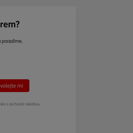
ěrem?
m poradíme.
volejte mi
váni s obchodní nabídkou.