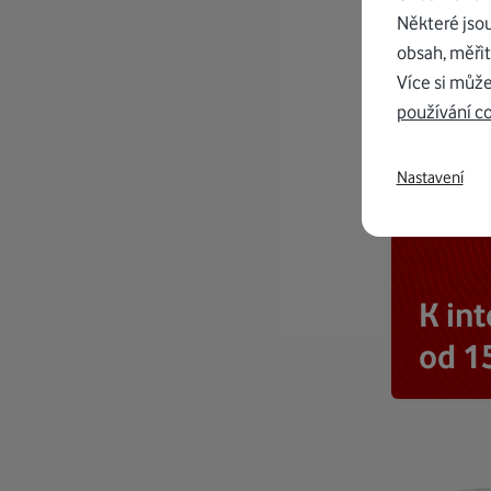
Některé jso
obsah, měřit
Více si může
používání c
Nastavení
K in
od 1