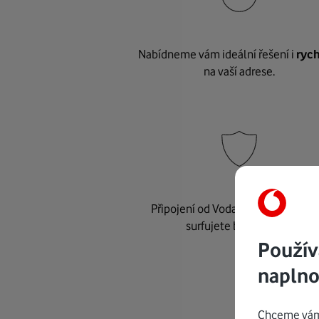
Nabídneme vám ideální řešení i
rych
na vaší adrese.
Připojení od Vodafonu je
bezpeč
surfujete bez starostí.
Použív
naplno
Chceme vám 