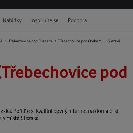
Nabídky
Inspirujte se
Podpora
vé
Třebechovice pod Orebem
Třebechovice pod Orebem
Slezská
(Třebechovice pod
zská. Pořiďte si kvalitní pevný internet na doma či si
e v místě Slezská.