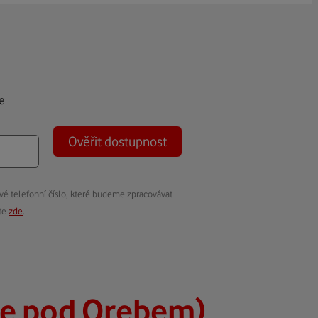
e
Ověřit dostupnost
vé telefonní číslo, které budeme zpracovávat
ete
zde
.
ce pod Orebem)