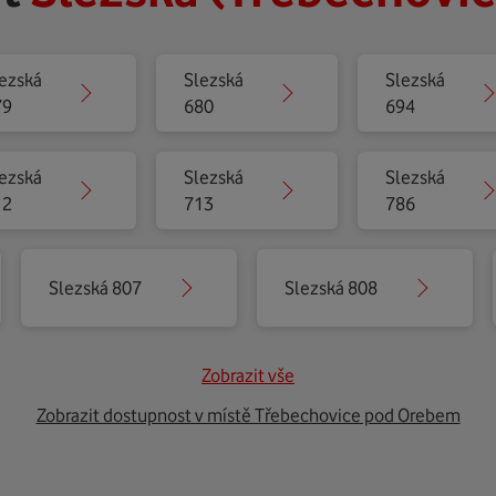
ezská
Slezská
Slezská
79
680
694
ezská
Slezská
Slezská
12
713
786
Slezská 807
Slezská 808
Zobrazit vše
Zobrazit dostupnost v místě Třebechovice pod Orebem