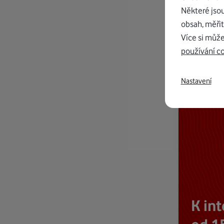
Některé jso
obsah, měřit
Více si může
používání c
Nastavení
K in