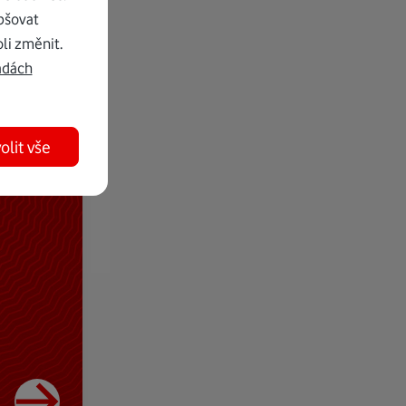
pšovat
li změnit.
adách
olit vše