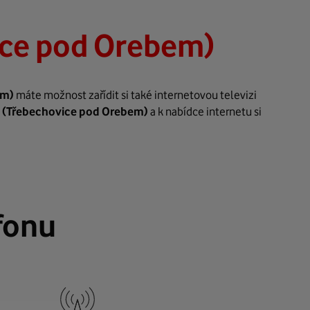
ice pod Orebem)
em)
máte možnost zařídit si také internetovou televizi
i
(Třebechovice pod Orebem)
a k nabídce internetu si
fonu