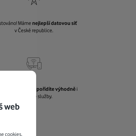
stováno! Máme
nejlepší datovou síť
v České republice.
vnému internetu
pořídíte výhodně
i
další naše služby.
š web
e cookies.