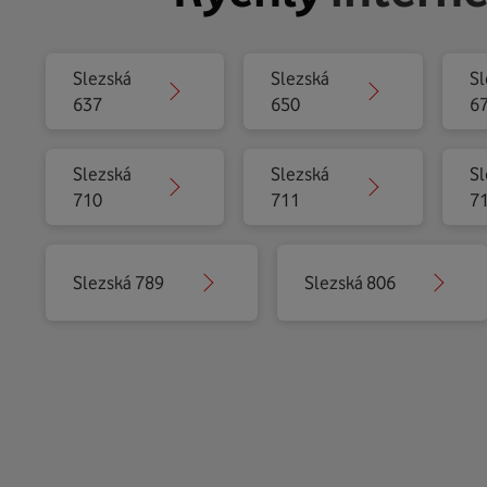
Slezská
Slezská
Sl
637
650
6
Slezská
Slezská
Sl
710
711
7
Slezská 789
Slezská 806