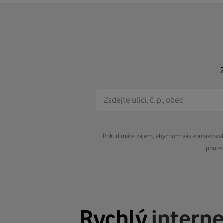
Pokud máte zájem, abychom vás kontaktovali 
pouze 
Rychlý
intern