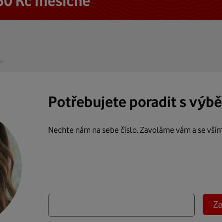
50 Kč měsíčně
Potřebujete poradit s výb
Nechte nám na sebe číslo. Zavoláme vám a se vší
Za