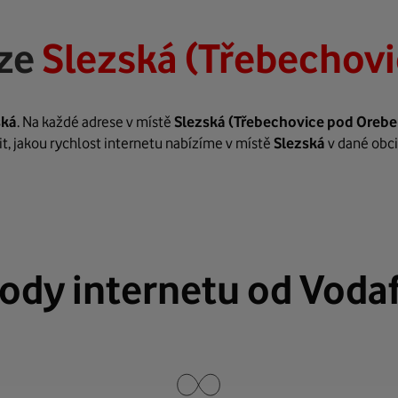
ize
Slezská (Třebechov
ská
. Na každé adrese v místě
Slezská
(Třebechovice pod Oreb
it, jakou rychlost internetu nabízíme v místě
Slezská
v dané obc
ody internetu od Voda