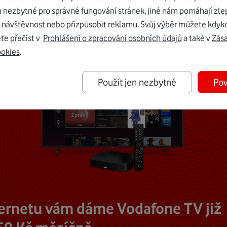
u nezbytné pro správné fungování stránek, jiné nám pomáhají zle
 návštěvnost nebo přizpůsobit reklamu. Svůj výběr můžete kdyko
te přečíst v
Prohlášení o zpracování osobních údajů
a také v
Zás
ookies
.
Použít jen nezbytné
Pov
ternetu vám dáme Vodafone TV již