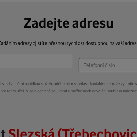
Zadejte adresu
Zadáním adresy zjistíte přesnou rychlost dostupnou na vaší adres
s individuální nabídkou služeb, udělte nám souhlas s kontaktem tím, že vyplníte s
pro tento účel. Více o ochraně soukromí a možnostech odvolání souhlasu nalezn
et
Slezská (Třebechovi