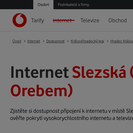
Osobní
Podnikatelé a firmy
Tarify
Internet
Televize
Obchod
Úvod
Internet
Dostupnost
Královéhradecký kraj
Hradec Králo
Internet
Slezská 
Orebem)
Zjistěte si dostupnost připojení k internetu v místě Sle
ověřte pokrytí vysokorychlostního internetu a televiz