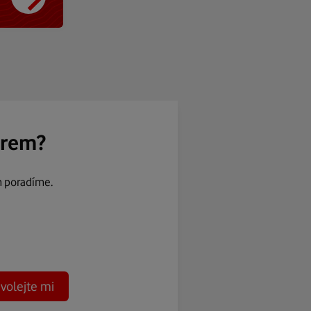
ěrem?
m poradíme.
volejte mi