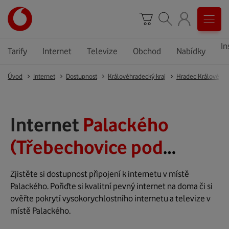
In
Tarify
Internet
Televize
Obchod
Nabídky
Úvod
Internet
Dostupnost
Královéhradecký kraj
Hradec Králové
Internet
Palackého
(Třebechovice pod
Orebem)
Zjistěte si dostupnost připojení k internetu v místě
Palackého. Pořiďte si kvalitní pevný internet na doma či si
ověřte pokrytí vysokorychlostního internetu a televize v
místě Palackého.