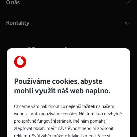
O nás
COMPAL CH7465VF
:
Výkonný bezdrátový modem s Wi-Fi standardem 802.11
ac a pokrytím ve dvou pásmech 2,4 i 5 GHz, který zajistí
Kontakty
silný signál pro celou domácnost. Kompaktní rozměry 21
x 16 x 4 cm, 4 Gigabitové LAN porty a rychlost až 500
Mb/s.
Více o COMPAL CH7465VF
Používáme cookies, abyste
mohli využít náš web naplno.
Chceme vám nabídnout co nejlepší zážitek na našem
Spojte se s Vodafonem
webu, a proto používáme cookies. Některé jsou nezbytné
pro správné fungování stránek, jiné nám pomáhají
Zyxel VMG8623-T50B
:
zlepšovat obsah, měřit návštěvnost nebo přizpůsobit
Rozměry modemu jsou 16 x 22 x 7,5 cm (včetně stojánku)
reklamu. Svůj výběr můžete kdykoli změnit. Více si