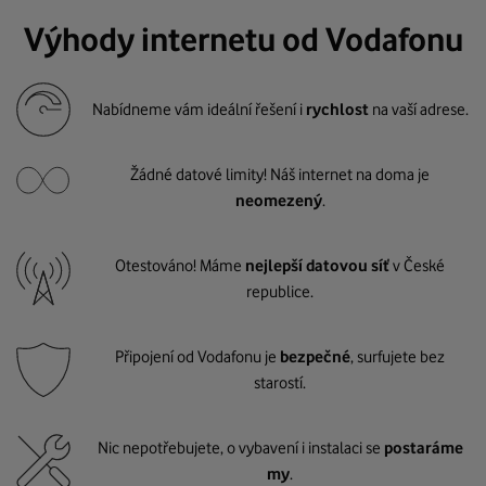
Výhody internetu od Vodafonu
Nabídneme vám ideální řešení i
rychlost
na vaší adrese.
Žádné datové limity! Náš internet na doma je
neomezený
.
Otestováno! Máme
nejlepší datovou síť
v České
republice.
Připojení od Vodafonu je
bezpečné
, surfujete bez
starostí.
Nic nepotřebujete, o vybavení i instalaci se
postaráme
my
.