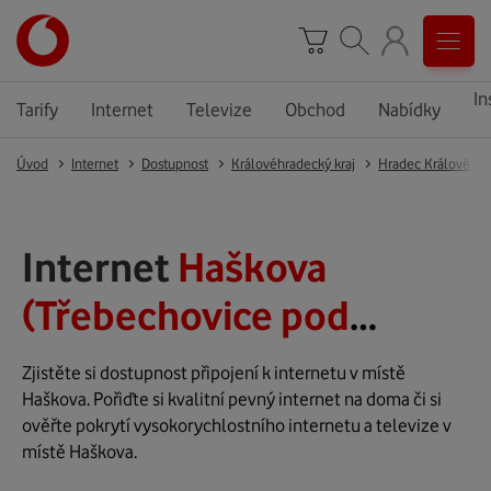
In
Tarify
Internet
Televize
Obchod
Nabídky
Úvod
Internet
Dostupnost
Královéhradecký kraj
Hradec Králové
Internet
Haškova
(Třebechovice pod
Orebem)
Zjistěte si dostupnost připojení k internetu v místě
Haškova. Pořiďte si kvalitní pevný internet na doma či si
ověřte pokrytí vysokorychlostního internetu a televize v
místě Haškova.