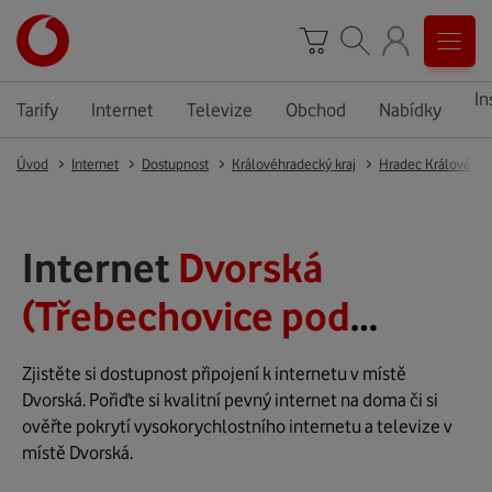
In
Tarify
Internet
Televize
Obchod
Nabídky
Úvod
Internet
Dostupnost
Královéhradecký kraj
Hradec Králové
Internet
Dvorská
(Třebechovice pod
Orebem)
Zjistěte si dostupnost připojení k internetu v místě
Dvorská. Pořiďte si kvalitní pevný internet na doma či si
ověřte pokrytí vysokorychlostního internetu a televize v
místě Dvorská.