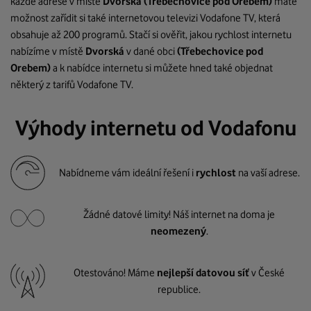
každé adrese v místě
Dvorská
(Třebechovice pod Orebem)
máte
možnost zařídit si také internetovou televizi Vodafone TV, která
obsahuje až 200 programů. Stačí si ověřit, jakou rychlost internetu
nabízíme v místě
Dvorská
v dané obci
(Třebechovice pod
Orebem)
a k nabídce internetu si můžete hned také objednat
některý z tarifů Vodafone TV.
Výhody internetu od Vodafonu
Nabídneme vám ideální řešení i
rychlost
na vaší adrese.
Žádné datové limity! Náš internet na doma je
neomezený
.
Otestováno! Máme
nejlepší datovou síť
v České
republice.