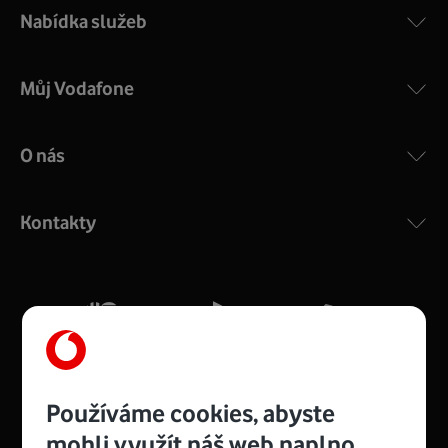
Nabídka služeb
Můj Vodafone
O nás
COMPAL CH7465VF
:
Výkonný bezdrátový modem s Wi-Fi standardem 802.11
ac a pokrytím ve dvou pásmech 2,4 i 5 GHz, který zajistí
Kontakty
silný signál pro celou domácnost. Kompaktní rozměry 21
x 16 x 4 cm, 4 Gigabitové LAN porty a rychlost až 500
Mb/s.
Více o COMPAL CH7465VF
Používáme cookies, abyste
mohli využít náš web naplno.