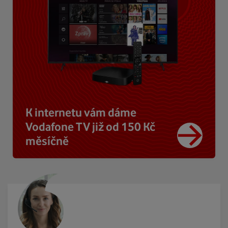
K internetu vám dáme
Vodafone TV již od 150 Kč
měsíčně