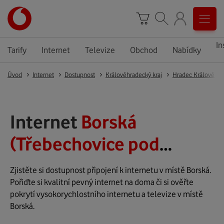
In
Tarify
Internet
Televize
Obchod
Nabídky
Úvod
Internet
Dostupnost
Královéhradecký kraj
Hradec Králové
Internet
Borská
(Třebechovice pod
Orebem)
Zjistěte si dostupnost připojení k internetu v místě Borská.
Pořiďte si kvalitní pevný internet na doma či si ověřte
pokrytí vysokorychlostního internetu a televize v místě
Borská.