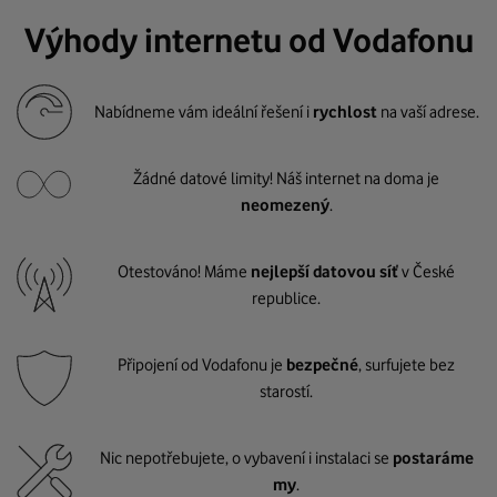
Výhody internetu od Vodafonu
Nabídneme vám ideální řešení i
rychlost
na vaší adrese.
Žádné datové limity! Náš internet na doma je
neomezený
.
Otestováno! Máme
nejlepší datovou síť
v České
republice.
Připojení od Vodafonu je
bezpečné
, surfujete bez
starostí.
Nic nepotřebujete, o vybavení i instalaci se
postaráme
my
.