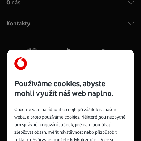
O nás
COMPAL CH7465VF
:
Výkonný bezdrátový modem s Wi-Fi standardem 802.11
ac a pokrytím ve dvou pásmech 2,4 i 5 GHz, který zajistí
Kontakty
silný signál pro celou domácnost. Kompaktní rozměry 21
x 16 x 4 cm, 4 Gigabitové LAN porty a rychlost až 500
Mb/s.
Více o COMPAL CH7465VF
Používáme cookies, abyste
mohli využít náš web naplno.
Chceme vám nabídnout co nejlepší zážitek na našem
Spojte se s Vodafonem
webu, a proto používáme cookies. Některé jsou nezbytné
pro správné fungování stránek, jiné nám pomáhají
Zyxel VMG8623-T50B
:
zlepšovat obsah, měřit návštěvnost nebo přizpůsobit
Rozměry modemu jsou 16 x 22 x 7,5 cm (včetně stojánku)
reklamu. Svůj výběr můžete kdykoli změnit. Více si