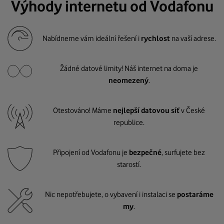
Výhody internetu od Vodafonu
Nabídneme vám ideální řešení i
rychlost
na vaší adrese.
Žádné datové limity! Náš internet na doma je
neomezený
.
Otestováno! Máme
nejlepší datovou síť
v České
republice.
Připojení od Vodafonu je
bezpečné
, surfujete bez
starostí.
Nic nepotřebujete, o vybavení i instalaci se
postaráme
my
.