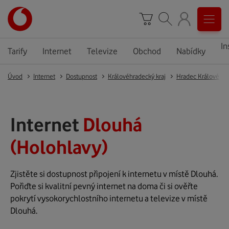
In
Tarify
Internet
Televize
Obchod
Nabídky
Úvod
Internet
Dostupnost
Královéhradecký kraj
Hradec Králové
Internet
Dlouhá
(Holohlavy)
Zjistěte si dostupnost připojení k internetu v místě Dlouhá.
Pořiďte si kvalitní pevný internet na doma či si ověřte
pokrytí vysokorychlostního internetu a televize v místě
Dlouhá.