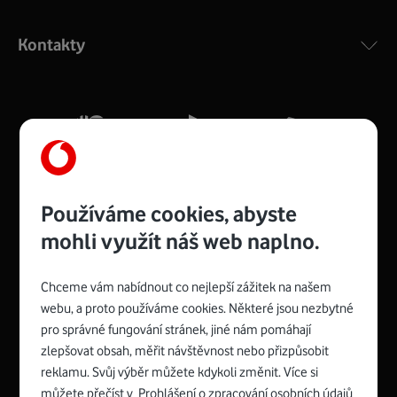
Výkonný bezdrátový modem s Wi-Fi standardem 802.11
ac a pokrytím ve dvou pásmech 2,4 i 5 GHz, který zajistí
Kontakty
silný signál pro celou domácnost. Kompaktní rozměry 21
x 16 x 4 cm, 4 Gigabitové LAN porty a rychlost až 500
Mb/s.
Více o COMPAL CH7465VF
Používáme cookies, abyste
mohli využít náš web naplno.
Chceme vám nabídnout co nejlepší zážitek na našem
Spojte se s Vodafonem
webu, a proto používáme cookies. Některé jsou nezbytné
pro správné fungování stránek, jiné nám pomáhají
Zyxel VMG8623-T50B
:
zlepšovat obsah, měřit návštěvnost nebo přizpůsobit
Rozměry modemu jsou 16 x 22 x 7,5 cm (včetně stojánku)
reklamu. Svůj výběr můžete kdykoli změnit. Více si
a nabízí 4 gigabitové LAN porty a bezdrátové připojení Wi-
můžete přečíst v
Prohlášení o zpracování osobních údajů