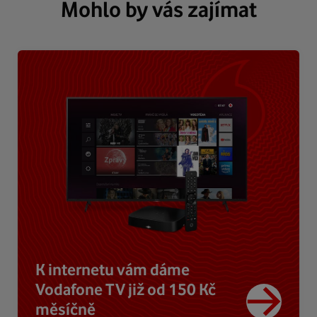
Mohlo by vás zajímat
K internetu vám dáme
Vodafone TV již od 150 Kč
měsíčně