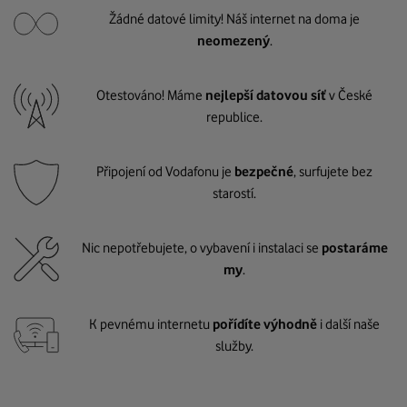
Žádné datové limity! Náš internet na doma je
neomezený
.
Otestováno! Máme
nejlepší datovou síť
v České
republice.
Připojení od Vodafonu je
bezpečné
, surfujete bez
starostí.
Nic nepotřebujete, o vybavení i instalaci se
postaráme
my
.
K pevnému internetu
pořídíte výhodně
i další naše
služby.