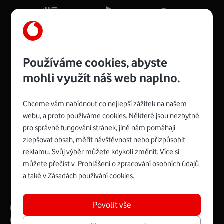
Více o COMPAL CH7465VF
Používáme cookies, abyste
mohli využít náš web naplno.
Chceme vám nabídnout co nejlepší zážitek na našem
Spojte se s Vodafonem
webu, a proto používáme cookies. Některé jsou nezbytné
pro správné fungování stránek, jiné nám pomáhají
Zyxel VMG8623-T50B
:
zlepšovat obsah, měřit návštěvnost nebo přizpůsobit
Rozměry modemu jsou 16 x 22 x 7,5 cm (včetně stojánku)
reklamu. Svůj výběr můžete kdykoli změnit. Více si
a nabízí 4 gigabitové LAN porty a bezdrátové připojení Wi-
můžete přečíst v
Prohlášení o zpracování osobních údajů
Fi ve verzích 802.11 b/g/n/ac pro frekvenci 2,4 GHz a
a také v
Zásadách používání cookies
.
802.11 a/b/g/n/ac pro frekvenci 5 GHz s rychlostí až 866
|
English
Mapa webu
Mb/s.
Povolit vše
Právní­ podmí­nky
Ochrana soukromí­
Více o Zyxel VMG8623-T50B
Digitální odpovědnost
Cookies
Dokumenty