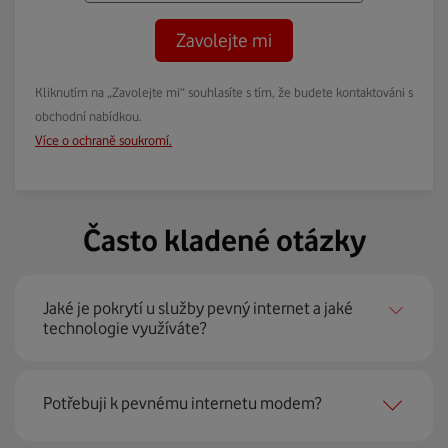
Zavolejte mi
Kliknutím na „Zavolejte mi“ souhlasíte s tím, že budete kontaktováni s
obchodní nabídkou.
Více o ochraně soukromí.
Často kladené otázky
Jaké je pokrytí u služby pevný internet a jaké
technologie využíváte?
Pevný internet můžeme nabídnout
99 % českých
Potřebuji k pevnému internetu modem?
domácností
prostřednictvím několika technologií jako
jsou 4G LTE, xDSL nebo optické sítě. Díky tomu umíme