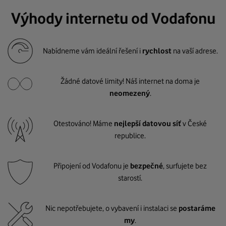
Výhody internetu od Vodafonu
Nabídneme vám ideální řešení i
rychlost
na vaší adrese.
Žádné datové limity! Náš internet na doma je
neomezený
.
Otestováno! Máme
nejlepší datovou síť
v České
republice.
Připojení od Vodafonu je
bezpečné
, surfujete bez
starostí.
Nic nepotřebujete, o vybavení i instalaci se
postaráme
my
.