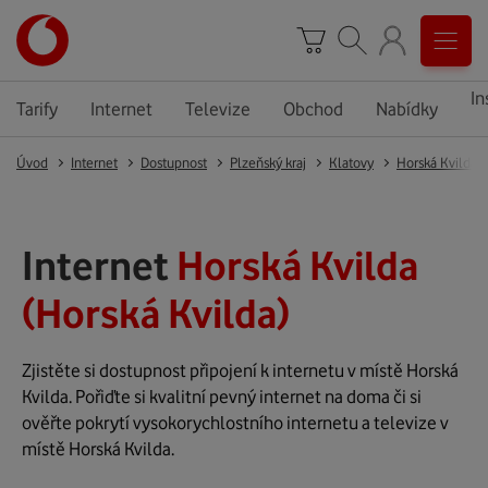
In
Tarify
Internet
Televize
Obchod
Nabídky
Úvod
Internet
Dostupnost
Plzeňský kraj
Klatovy
Horská Kvilda
Internet
Horská Kvilda
(Horská Kvilda)
Zjistěte si dostupnost připojení k internetu v místě Horská
Kvilda. Pořiďte si kvalitní pevný internet na doma či si
ověřte pokrytí vysokorychlostního internetu a televize v
místě Horská Kvilda.