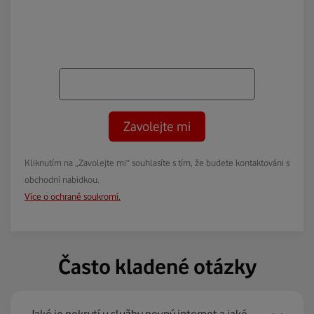
Zavolejte mi
Kliknutím na „Zavolejte mi“ souhlasíte s tím, že budete kontaktováni s
obchodní nabídkou.
Více o ochraně soukromí.
Často kladené otázky
Jaké je pokrytí u služby pevný internet a jaké