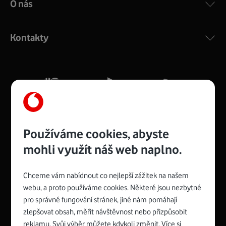
O nás
COMPAL CH7465VF
:
Výkonný bezdrátový modem s Wi-Fi standardem 802.11
ac a pokrytím ve dvou pásmech 2,4 i 5 GHz, který zajistí
Kontakty
silný signál pro celou domácnost. Kompaktní rozměry 21
x 16 x 4 cm, 4 Gigabitové LAN porty a rychlost až 500
Mb/s.
Více o COMPAL CH7465VF
Používáme cookies, abyste
mohli využít náš web naplno.
Chceme vám nabídnout co nejlepší zážitek na našem
Spojte se s Vodafonem
webu, a proto používáme cookies. Některé jsou nezbytné
pro správné fungování stránek, jiné nám pomáhají
Zyxel VMG8623-T50B
:
zlepšovat obsah, měřit návštěvnost nebo přizpůsobit
Rozměry modemu jsou 16 x 22 x 7,5 cm (včetně stojánku)
reklamu. Svůj výběr můžete kdykoli změnit. Více si