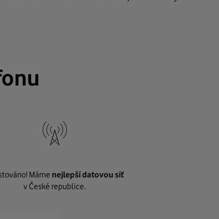
fonu
stováno! Máme
nejlepší datovou síť
v České republice.