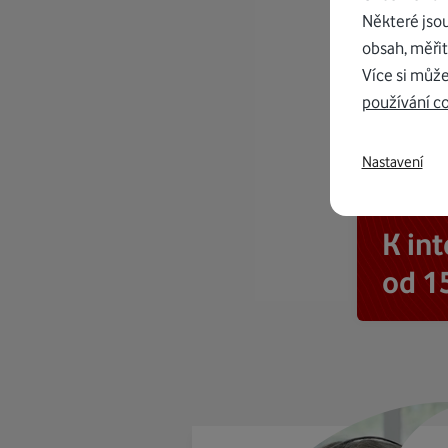
Některé jso
obsah, měřit
Více si může
používání c
Nastavení
K in
od 1