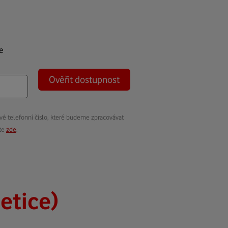
e
Ověřit dostupnost
vé telefonní číslo, které budeme zpracovávat
ete
zde
.
jetice)