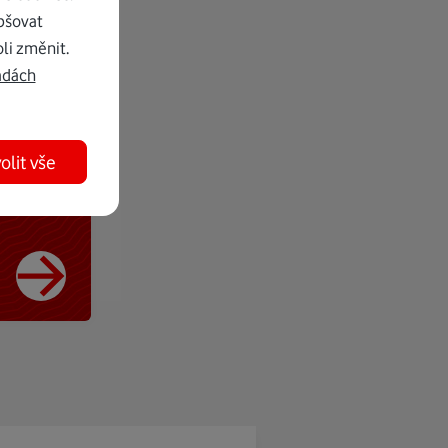
pšovat
li změnit.
adách
olit vše