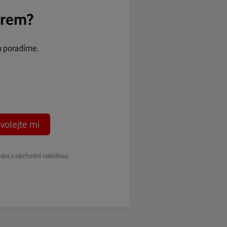
ěrem?
m poradíme.
volejte mi
váni s obchodní nabídkou.