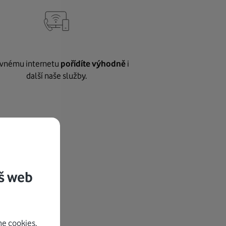
vnému internetu
pořídíte výhodně
i
další naše služby.
š web
e cookies.