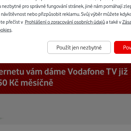
u nezbytné pro správné fungování stránek, jiné nám pomáhají zle
 návštěvnost nebo přizpůsobit reklamu. Svůj výběr můžete kdyko
te přečíst v
Prohlášení o zpracování osobních údajů
a také v
Zás
ookies
.
Použít jen nezbytné
Pov
ternetu vám dáme Vodafone TV již
50 Kč měsíčně