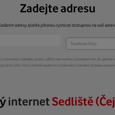
Zadejte adresu
Zadáním adresy zjistíte přesnou rychlost dostupnou na vaší adres
s individuální nabídkou služeb, udělte nám souhlas s kontaktem tím, že vyplníte s
pro tento účel. Více o ochraně soukromí a možnostech odvolání souhlasu nalezn
lý
internet
Sedliště (Če