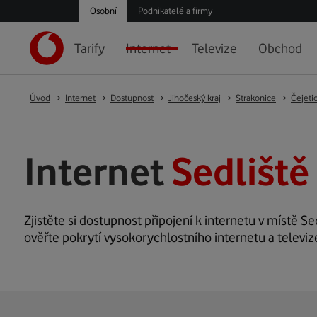
Osobní
Podnikatelé a firmy
Tarify
Internet
Televize
Obchod
Úvod
Internet
Dostupnost
Jihočeský kraj
Strakonice
Čejeti
Internet
Sedliště 
Zjistěte si dostupnost připojení k internetu v místě Sed
ověřte pokrytí vysokorychlostního internetu a televize