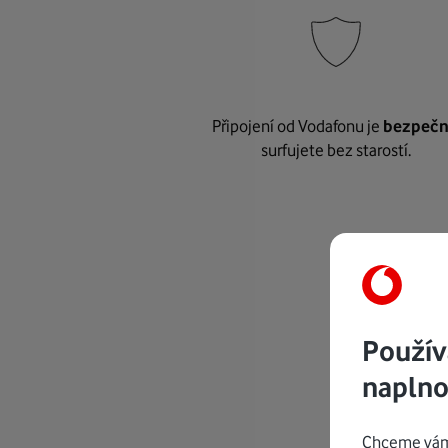
Připojení od Vodafonu je
bezpeč
surfujete bez starostí.
Použív
naplno
Chceme vám 