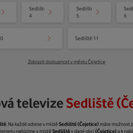
Sedliště
Sedliště
Sedl
4
5
6
10
Sedliště 11
Zobrazit dostupnost v městu Čejetice
vá televize
Sedliště (Č
ště
. Na každé adrese v místě
Sedliště
(Čejetice)
máte možnost zař
internetu nabízíme v místě
Sedliště
v dané obci
(Čejetice)
a k nab