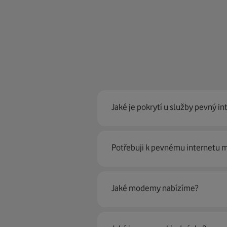
Jaké je pokrytí u služby pevný in
Pevný internet můžeme nabídn
Potřebuji k pevnému internetu
optické sítě. Díky tomu umíme na
Ano, potřebujete. Rádi vám ho 
Jaké modemy nabízíme?
Můžete samozřejmě využít i svůj
poradí naši proškolení prodejci 