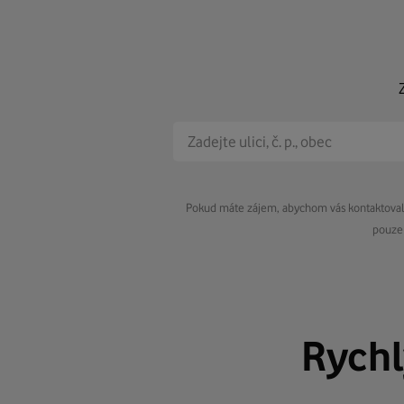
Pokud máte zájem, abychom vás kontaktovali 
pouze 
Rych