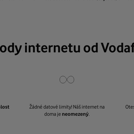
ody internetu od Voda
lost
Žádné datové limity! Náš internet na
Ote
doma je
neomezený
.