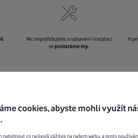
né
,
Nic nepotřebujete, o vybavení i instalaci
K pe
se
postaráme my
.
Mohlo by vás zajímat
áme cookies, abyste mohli využít ná
.
nabídnout co nejlepší zážitek na našem webu, a proto používám