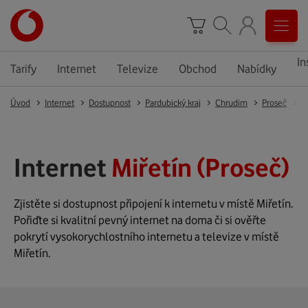
In
Tarify
Internet
Televize
Obchod
Nabídky
Úvod
Internet
Dostupnost
Pardubický kraj
Chrudim
Proseč
M
Internet
Miřetín (Proseč)
Zjistěte si dostupnost připojení k internetu v místě Miřetín.
Pořiďte si kvalitní pevný internet na doma či si ověřte
pokrytí vysokorychlostního internetu a televize v místě
Miřetín.