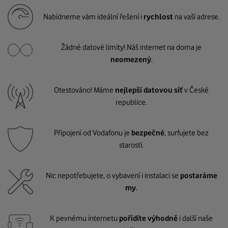
Nabídneme vám ideální řešení i
rychlost
na vaší adrese.
Žádné datové limity! Náš internet na doma je
neomezený
.
Otestováno! Máme
nejlepší datovou síť
v České
republice.
Připojení od Vodafonu je
bezpečné
, surfujete bez
starostí.
Nic nepotřebujete, o vybavení i instalaci se
postaráme
my
.
K pevnému internetu
pořídíte výhodně
i další naše