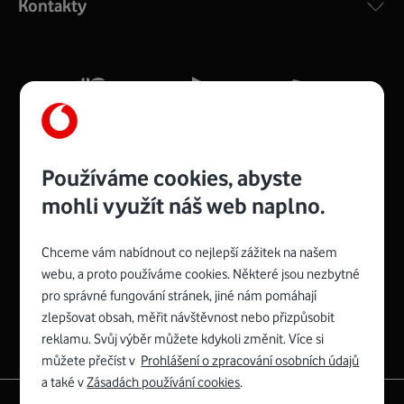
Kontakty
silný signál pro celou domácnost. Kompaktní rozměry 21
x 16 x 4 cm, 4 Gigabitové LAN porty a rychlost až 500
Mb/s.
Více o COMPAL CH7465VF
Používáme cookies, abyste
mohli využít náš web naplno.
Chceme vám nabídnout co nejlepší zážitek na našem
Spojte se s Vodafonem
webu, a proto používáme cookies. Některé jsou nezbytné
pro správné fungování stránek, jiné nám pomáhají
Zyxel VMG8623-T50B
:
zlepšovat obsah, měřit návštěvnost nebo přizpůsobit
Rozměry modemu jsou 16 x 22 x 7,5 cm (včetně stojánku)
reklamu. Svůj výběr můžete kdykoli změnit. Více si
a nabízí 4 gigabitové LAN porty a bezdrátové připojení Wi-
můžete přečíst v
Prohlášení o zpracování osobních údajů
Fi ve verzích 802.11 b/g/n/ac pro frekvenci 2,4 GHz a
a také v
Zásadách používání cookies
.
802.11 a/b/g/n/ac pro frekvenci 5 GHz s rychlostí až 866