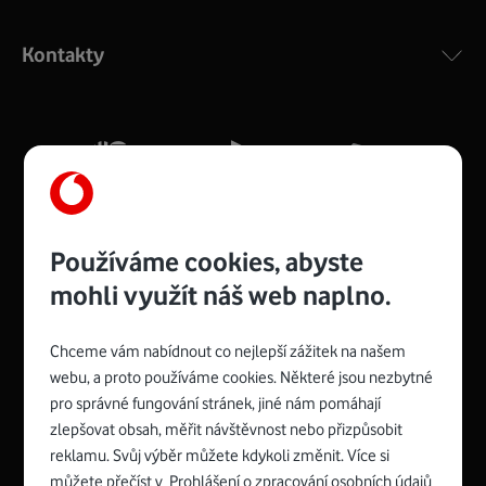
Výkonný bezdrátový modem s Wi-Fi standardem 802.11
ac a pokrytím ve dvou pásmech 2,4 i 5 GHz, který zajistí
Kontakty
silný signál pro celou domácnost. Kompaktní rozměry 21
x 16 x 4 cm, 4 Gigabitové LAN porty a rychlost až 500
Mb/s.
Více o COMPAL CH7465VF
Používáme cookies, abyste
mohli využít náš web naplno.
Chceme vám nabídnout co nejlepší zážitek na našem
Spojte se s Vodafonem
webu, a proto používáme cookies. Některé jsou nezbytné
pro správné fungování stránek, jiné nám pomáhají
Zyxel VMG8623-T50B
:
zlepšovat obsah, měřit návštěvnost nebo přizpůsobit
Rozměry modemu jsou 16 x 22 x 7,5 cm (včetně stojánku)
reklamu. Svůj výběr můžete kdykoli změnit. Více si
a nabízí 4 gigabitové LAN porty a bezdrátové připojení Wi-
můžete přečíst v
Prohlášení o zpracování osobních údajů