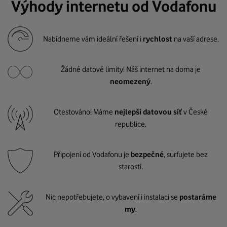
Výhody internetu od Vodafonu
Nabídneme vám ideální řešení i
rychlost
na vaší adrese.
Žádné datové limity! Náš internet na doma je
neomezený
.
Otestováno! Máme
nejlepší datovou síť
v České
republice.
Připojení od Vodafonu je
bezpečné
, surfujete bez
starostí.
Nic nepotřebujete, o vybavení i instalaci se
postaráme
my
.