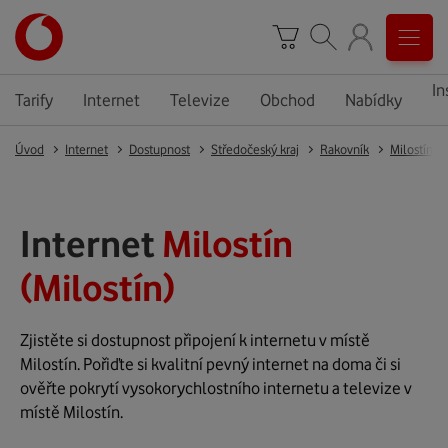
In
Tarify
Internet
Televize
Obchod
Nabídky
Úvod
Internet
Dostupnost
Středočeský kraj
Rakovník
Milostín
Internet
Milostín
(Milostín)
Zjistěte si dostupnost připojení k internetu v místě
Milostín. Pořiďte si kvalitní pevný internet na doma či si
ověřte pokrytí vysokorychlostního internetu a televize v
místě Milostín.