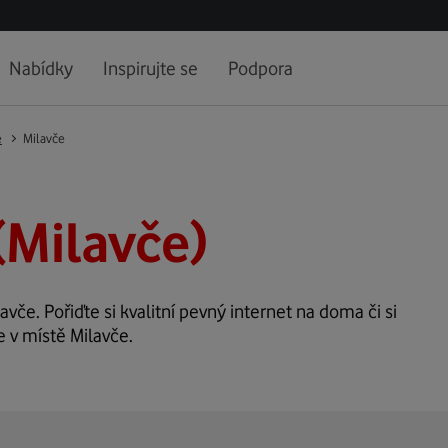
Nabídky
Inspirujte se
Podpora
e
Milavče
(Milavče)
avče. Pořiďte si kvalitní pevný internet na doma či si
e v místě Milavče.