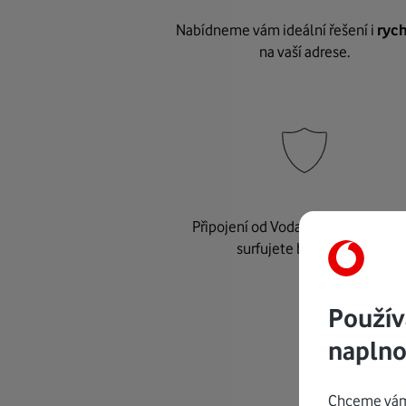
Nabídneme vám ideální řešení i
rych
na vaší adrese.
Připojení od Vodafonu je
bezpeč
surfujete bez starostí.
Použív
naplno
Chceme vám 