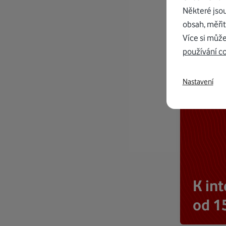
Některé jso
obsah, měřit
Více si může
používání c
Nastavení
K in
od 1