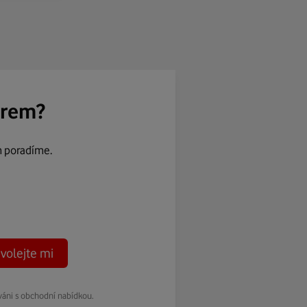
ěrem?
m poradíme.
volejte mi
váni s obchodní nabídkou.