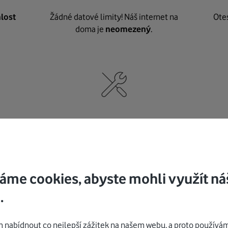
lost
Žádné datové limity! Náš internet na
Ote
doma je
neomezený
.
né
,
Nic nepotřebujete, o vybavení i instalaci
K pe
se
postaráme my
.
áme cookies, abyste mohli využít ná
.
Mohlo by vás zajímat
nabídnout co nejlepší zážitek na našem webu, a proto používám