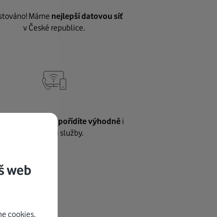
stováno! Máme
nejlepší datovou síť
v České republice.
vnému internetu
pořídíte výhodně
i
další naše služby.
š web
e cookies.