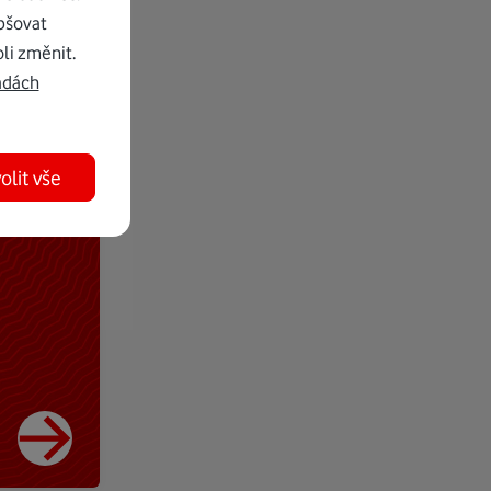
pšovat
li změnit.
adách
olit vše