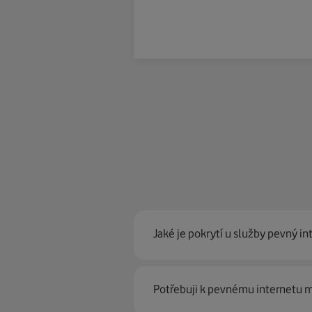
Jaké je pokrytí u služby pevný in
Pevný internet můžeme nabídn
Potřebuji k pevnému internetu
optické sítě. Díky tomu umíme na