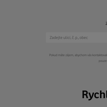
Pokud máte zájem, abychom vás kontaktovali 
pouze 
Rych