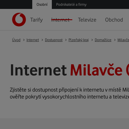
Osobní
Podnikatelé a firmy
Tarify
Internet
Televize
Obchod
Úvod
Internet
Dostupnost
Plzeňský kraj
Domažlice
Milavč
Internet
Milavče 
Zjistěte si dostupnost připojení k internetu v místě Mil
ověřte pokrytí vysokorychlostního internetu a televiz