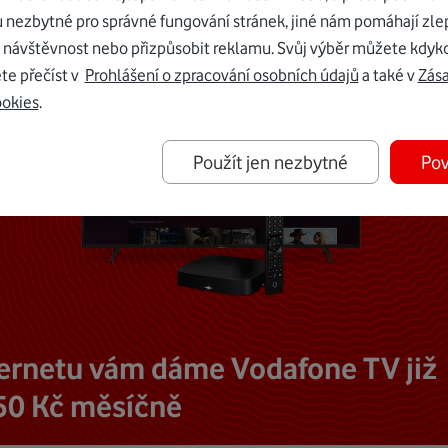
u nezbytné pro správné fungování stránek, jiné nám pomáhají zle
 návštěvnost nebo přizpůsobit reklamu. Svůj výběr můžete kdyko
te přečíst v
Prohlášení o zpracování osobních údajů
a také v
Zás
ookies
.
Použít jen nezbytné
Pov
ternetu vám dáme Vodafone TV již
50 Kč měsíčně