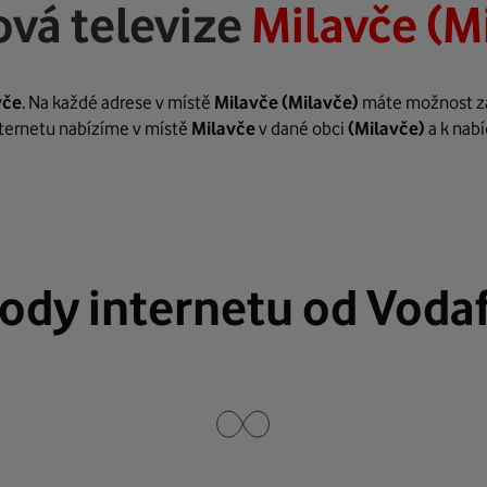
vá televize
Milavče (M
vče
. Na každé adrese v místě
Milavče
(Milavče)
máte možnost zař
internetu nabízíme v místě
Milavče
v dané obci
(Milavče)
a k nab
ody internetu od Voda