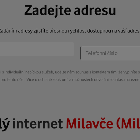
Zadejte adresu
Zadáním adresy zjistíte přesnou rychlost dostupnou na vaší adres
s individuální nabídkou služeb, udělte nám souhlas s kontaktem tím, že vyplníte s
pro tento účel. Více o ochraně soukromí a možnostech odvolání souhlasu nalezn
lý
internet
Milavče (Mi