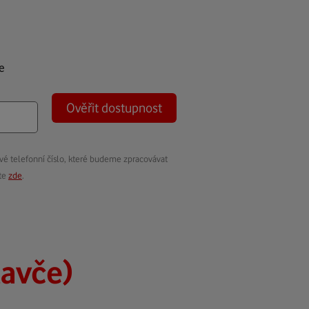
e
Ověřit dostupnost
vé telefonní číslo, které budeme zpracovávat
ete
zde
.
lavče)