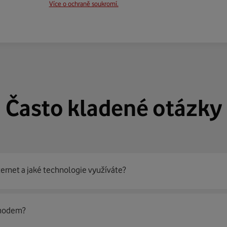
Více o ochraně soukromí.
Často kladené otázky
ternet a jaké technologie využíváte?
out
99 % českých domácností
prostřednictvím několika technol
 modem?
jít nejoptimálnější řešení na vaší adrese.