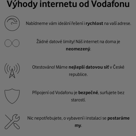
Výhody internetu od Vodafonu
Nabídneme vám ideální řešení i
rychlost
na vaší adrese.
Žádné datové limity! Náš internet na doma je
neomezený
.
Otestováno! Máme
nejlepší datovou síť
v České
republice.
Připojení od Vodafonu je
bezpečné
, surfujete bez
starostí.
Nic nepotřebujete, o vybavení i instalaci se
postaráme
my
.