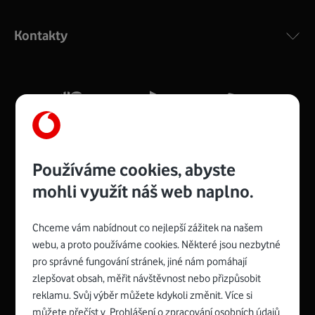
Výkonný bezdrátový modem s Wi-Fi standardem 802.11
ac a pokrytím ve dvou pásmech 2,4 i 5 GHz, který zajistí
Kontakty
silný signál pro celou domácnost. Kompaktní rozměry 21
x 16 x 4 cm, 4 Gigabitové LAN porty a rychlost až 500
Mb/s.
Více o COMPAL CH7465VF
Používáme cookies, abyste
mohli využít náš web naplno.
Chceme vám nabídnout co nejlepší zážitek na našem
Spojte se s Vodafonem
webu, a proto používáme cookies. Některé jsou nezbytné
pro správné fungování stránek, jiné nám pomáhají
Zyxel VMG8623-T50B
:
zlepšovat obsah, měřit návštěvnost nebo přizpůsobit
Rozměry modemu jsou 16 x 22 x 7,5 cm (včetně stojánku)
reklamu. Svůj výběr můžete kdykoli změnit. Více si
a nabízí 4 gigabitové LAN porty a bezdrátové připojení Wi-
můžete přečíst v
Prohlášení o zpracování osobních údajů