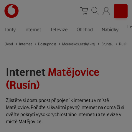
In
Tarify
Internet
Televize
Obchod
Nabídky
Úvod
Internet
Dostupnost
Moravskoslezský kraj
Bruntál
Rusín
Internet
Matějovice
(Rusín)
Zjistěte si dostupnost připojení k internetu v místě
Matějovice. Pořiďte si kvalitní pevný internet na doma či si
ověřte pokrytí vysokorychlostního internetu a televize v
místě Matějovice.