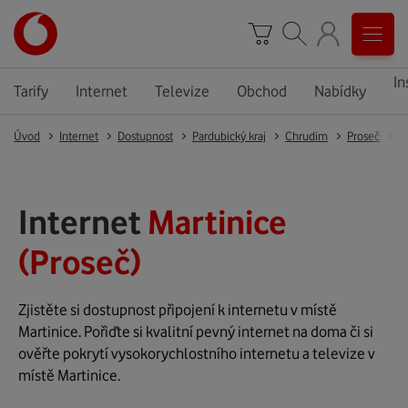
In
Tarify
Internet
Televize
Obchod
Nabídky
Úvod
Internet
Dostupnost
Pardubický kraj
Chrudim
Proseč
M
Internet
Martinice
(Proseč)
Zjistěte si dostupnost připojení k internetu v místě
Martinice. Pořiďte si kvalitní pevný internet na doma či si
ověřte pokrytí vysokorychlostního internetu a televize v
místě Martinice.