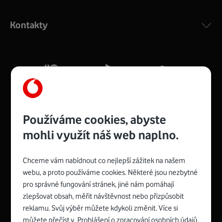
Výkonný bezdrátový modem s Wi-Fi standardem 802.11
ac a pokrytím ve dvou pásmech 2,4 i 5 GHz, který zajistí
Kontakty
silný signál pro celou domácnost. Kompaktní rozměry 21
x 16 x 4 cm, 4 Gigabitové LAN porty a rychlost až 500
Mb/s.
Více o COMPAL CH7465VF
Používáme cookies, abyste
mohli využít náš web naplno.
Chceme vám nabídnout co nejlepší zážitek na našem
Spojte se s Vodafonem
webu, a proto používáme cookies. Některé jsou nezbytné
pro správné fungování stránek, jiné nám pomáhají
Zyxel VMG8623-T50B
:
zlepšovat obsah, měřit návštěvnost nebo přizpůsobit
Rozměry modemu jsou 16 x 22 x 7,5 cm (včetně stojánku)
reklamu. Svůj výběr můžete kdykoli změnit. Více si
a nabízí 4 gigabitové LAN porty a bezdrátové připojení Wi-
můžete přečíst v
Prohlášení o zpracování osobních údajů