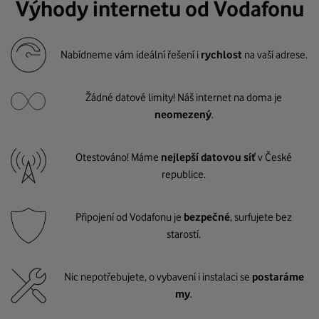
Výhody internetu od Vodafonu
Nabídneme vám ideální řešení i
rychlost
na vaší adrese.
Žádné datové limity! Náš internet na doma je
neomezený
.
Otestováno! Máme
nejlepší datovou síť
v České
republice.
Připojení od Vodafonu je
bezpečné
, surfujete bez
starostí.
Nic nepotřebujete, o vybavení i instalaci se
postaráme
my
.