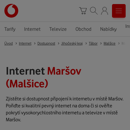
In
Tarify
Internet
Televize
Obchod
Nabídky
Úvod
Internet
Dostupnost
Jihočeský kraj
Tábor
Malšice
Marš
Internet
Maršov
(Malšice)
Zjistěte si dostupnost připojení k internetu v místě Maršov.
Pořiďte si kvalitní pevný internet na doma či si ověřte
pokrytí vysokorychlostního internetu a televize v místě
Maršov.