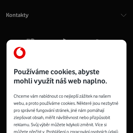
Výkonný bezdrátový modem s Wi-Fi standardem 802.11
ac a pokrytím ve dvou pásmech 2,4 i 5 GHz, který zajistí
Kontakty
silný signál pro celou domácnost. Kompaktní rozměry 21
x 16 x 4 cm, 4 Gigabitové LAN porty a rychlost až 500
Mb/s.
Více o COMPAL CH7465VF
Používáme cookies, abyste
mohli využít náš web naplno.
Chceme vám nabídnout co nejlepší zážitek na našem
Spojte se s Vodafonem
webu, a proto používáme cookies. Některé jsou nezbytné
pro správné fungování stránek, jiné nám pomáhají
Zyxel VMG8623-T50B
:
zlepšovat obsah, měřit návštěvnost nebo přizpůsobit
Rozměry modemu jsou 16 x 22 x 7,5 cm (včetně stojánku)
reklamu. Svůj výběr můžete kdykoli změnit. Více si
a nabízí 4 gigabitové LAN porty a bezdrátové připojení Wi-
můžete přečíst v
Prohlášení o zpracování osobních údajů