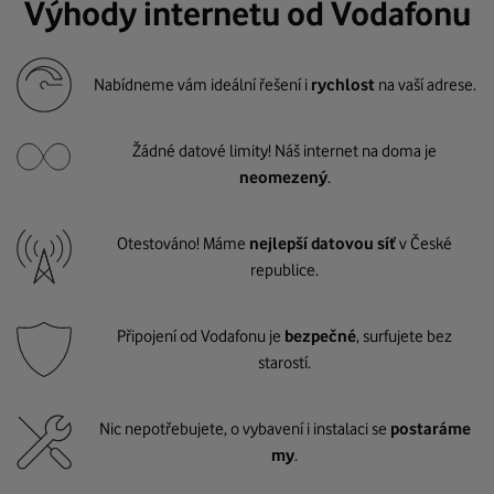
Výhody internetu od Vodafonu
Nabídneme vám ideální řešení i
rychlost
na vaší adrese.
Žádné datové limity! Náš internet na doma je
neomezený
.
Otestováno! Máme
nejlepší datovou síť
v České
republice.
Připojení od Vodafonu je
bezpečné
, surfujete bez
starostí.
Nic nepotřebujete, o vybavení i instalaci se
postaráme
my
.