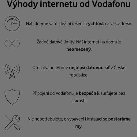
Výhody internetu od Vodafonu
Nabídneme vám ideální řešení i
rychlost
na vaší adrese.
Žádné datové limity! Náš internet na doma je
neomezený
.
Otestováno! Máme
nejlepší datovou síť
v České
republice.
Připojení od Vodafonu je
bezpečné
, surfujete bez
starostí.
Nic nepotřebujete, o vybavení i instalaci se
postaráme
my
.