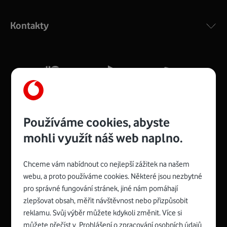
Výkonný bezdrátový modem s Wi-Fi standardem 802.11
ac a pokrytím ve dvou pásmech 2,4 i 5 GHz, který zajistí
Kontakty
silný signál pro celou domácnost. Kompaktní rozměry 21
x 16 x 4 cm, 4 Gigabitové LAN porty a rychlost až 500
Mb/s.
Více o COMPAL CH7465VF
Používáme cookies, abyste
mohli využít náš web naplno.
Chceme vám nabídnout co nejlepší zážitek na našem
Spojte se s Vodafonem
webu, a proto používáme cookies. Některé jsou nezbytné
pro správné fungování stránek, jiné nám pomáhají
Zyxel VMG8623-T50B
:
zlepšovat obsah, měřit návštěvnost nebo přizpůsobit
Rozměry modemu jsou 16 x 22 x 7,5 cm (včetně stojánku)
reklamu. Svůj výběr můžete kdykoli změnit. Více si
a nabízí 4 gigabitové LAN porty a bezdrátové připojení Wi-
můžete přečíst v
Prohlášení o zpracování osobních údajů