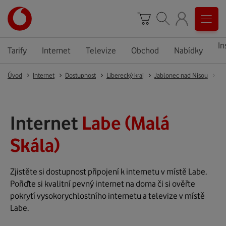
In
Tarify
Internet
Televize
Obchod
Nabídky
Úvod
Internet
Dostupnost
Liberecký kraj
Jablonec nad Nisou
Ma
Internet
Labe (Malá
Skála)
Zjistěte si dostupnost připojení k internetu v místě Labe.
Pořiďte si kvalitní pevný internet na doma či si ověřte
pokrytí vysokorychlostního internetu a televize v místě
Labe.