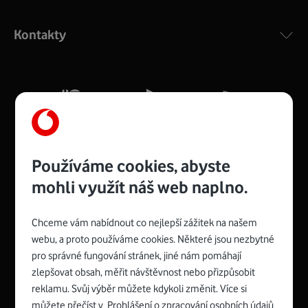
Výkonný bezdrátový modem s Wi-Fi standardem 802.11
ac a pokrytím ve dvou pásmech 2,4 i 5 GHz, který zajistí
Kontakty
silný signál pro celou domácnost. Kompaktní rozměry 21
x 16 x 4 cm, 4 Gigabitové LAN porty a rychlost až 500
Mb/s.
Více o COMPAL CH7465VF
Používáme cookies, abyste
mohli využít náš web naplno.
Chceme vám nabídnout co nejlepší zážitek na našem
Spojte se s Vodafonem
webu, a proto používáme cookies. Některé jsou nezbytné
pro správné fungování stránek, jiné nám pomáhají
Zyxel VMG8623-T50B
:
zlepšovat obsah, měřit návštěvnost nebo přizpůsobit
Rozměry modemu jsou 16 x 22 x 7,5 cm (včetně stojánku)
reklamu. Svůj výběr můžete kdykoli změnit. Více si
a nabízí 4 gigabitové LAN porty a bezdrátové připojení Wi-
můžete přečíst v
Prohlášení o zpracování osobních údajů