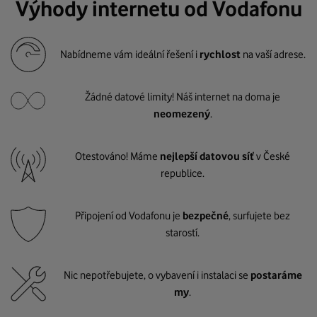
Výhody internetu od Vodafonu
Nabídneme vám ideální řešení i
rychlost
na vaší adrese.
Žádné datové limity! Náš internet na doma je
neomezený
.
Otestováno! Máme
nejlepší datovou síť
v České
republice.
Připojení od Vodafonu je
bezpečné
, surfujete bez
starostí.
Nic nepotřebujete, o vybavení i instalaci se
postaráme
my
.