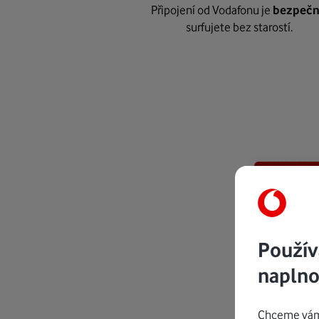
Připojení od Vodafonu je
bezpeč
surfujete bez starostí.
Použív
naplno
Chceme vám 