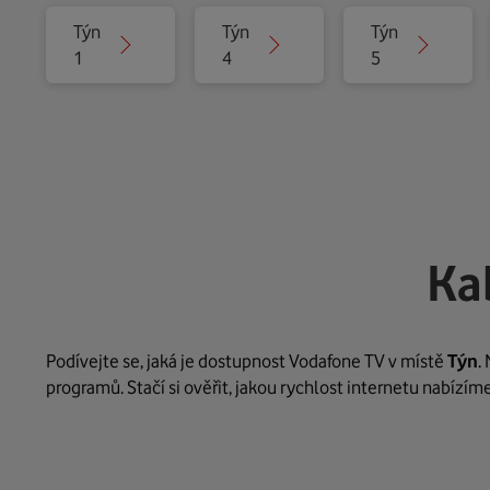
Týn
Týn
Týn
1
4
5
Ka
Podívejte se, jaká je dostupnost Vodafone TV v místě
Týn
.
programů. Stačí si ověřit, jakou rychlost internetu nabízím