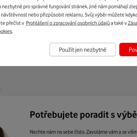
u nezbytné pro správné fungování stránek, jiné nám pomáhají zle
 návštěvnost nebo přizpůsobit reklamu. Svůj výběr můžete kdyko
te přečíst v
Prohlášení o zpracování osobních údajů
a také v
Zás
ookies
.
ternetu vám dáme Vodafone TV již
Použít jen nezbytné
Pov
50 Kč měsíčně
Potřebujete poradit s výb
Nechte nám na sebe číslo. Zavoláme vám a se vší