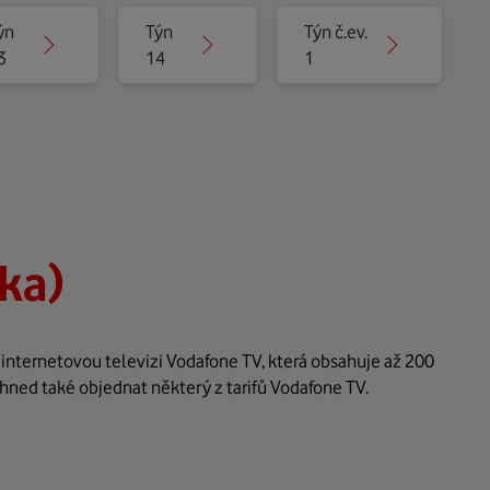
ýn
Týn
Týn č.ev.
3
14
1
ka)
 internetovou televizi Vodafone TV, která obsahuje až 200
hned také objednat některý z tarifů Vodafone TV.