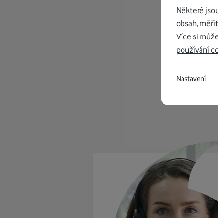
Některé jso
obsah, měřit
Více si může
používání c
K in
od 1
Nastavení