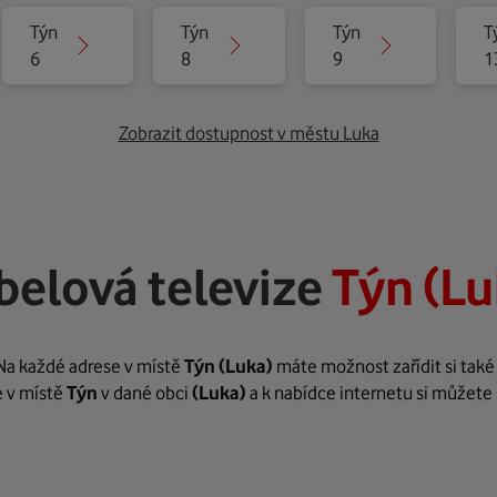
Týn
Týn
Týn
T
6
8
9
1
Zobrazit dostupnost v městu Luka
belová televize
Týn (Lu
 Na každé adrese v místě
Týn
(Luka)
máte možnost zařídit si také
e v místě
Týn
v dané obci
(Luka)
a k nabídce internetu si můžete 