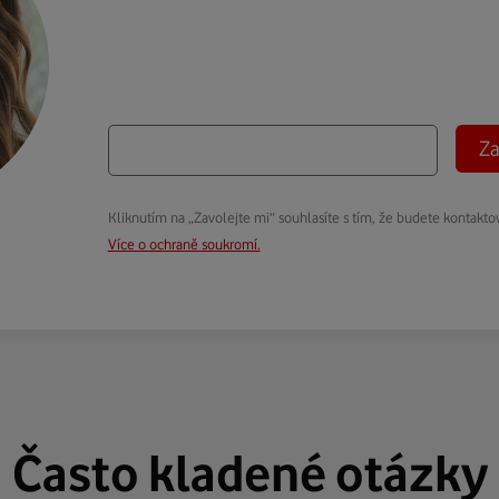
Za
Kliknutím na „Zavolejte mi“ souhlasíte s tím, že budete kontakto
Více o ochraně soukromí.
Často kladené otázky