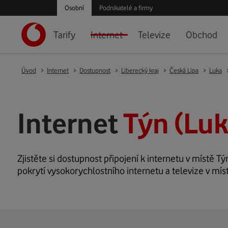
Osobní
Podnikatelé a firmy
Tarify
Internet
Televize
Obchod
Úvod
Internet
Dostupnost
Liberecký kraj
Česká Lípa
Luka
Internet
Týn (Luk
Zjistěte si dostupnost připojení k internetu v místě Týn
pokrytí vysokorychlostního internetu a televize v mís