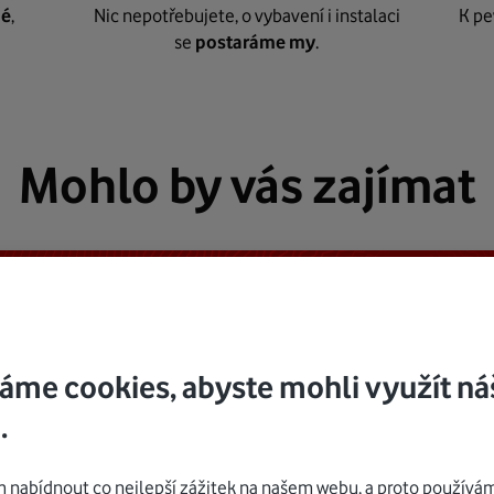
né
,
Nic nepotřebujete, o vybavení i instalaci
K pe
se
postaráme my
.
Mohlo by vás zajímat
áme cookies, abyste mohli využít ná
.
nabídnout co nejlepší zážitek na našem webu, a proto používám