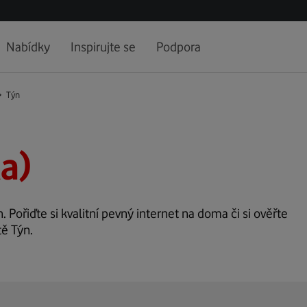
Nabídky
Inspirujte se
Podpora
Týn
a)
. Pořiďte si kvalitní pevný internet na doma či si ověřte
tě Týn.