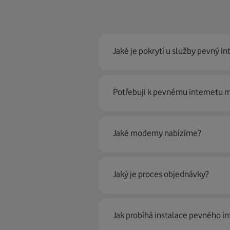
Jaké je pokrytí u služby pevný in
Pevný internet můžeme nabídn
Potřebuji k pevnému internetu
optické sítě. Díky tomu umíme na
Ano, potřebujete. Rádi vám ho 
Jaké modemy nabízíme?
Můžete samozřejmě využít i svůj
poradí naši proškolení prodejci 
Jaký je proces objednávky?
Krok jedna je určitě ověření možn
Jak probíhá instalace pevného in
můžete vybírat.