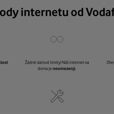
ody internetu od Voda
lost
Žádné datové limity! Náš internet na
Ote
doma je
neomezený
.