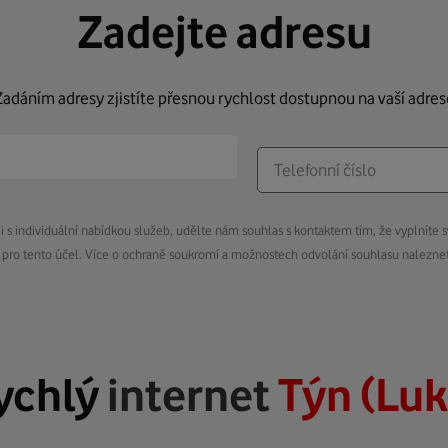
Zadejte adresu
Zadáním adresy zjistíte přesnou rychlost dostupnou na vaší adres
s individuální nabídkou služeb, udělte nám souhlas s kontaktem tím, že vyplníte s
pro tento účel. Více o ochraně soukromí a možnostech odvolání souhlasu nalezn
ychlý
internet
Týn (Luk