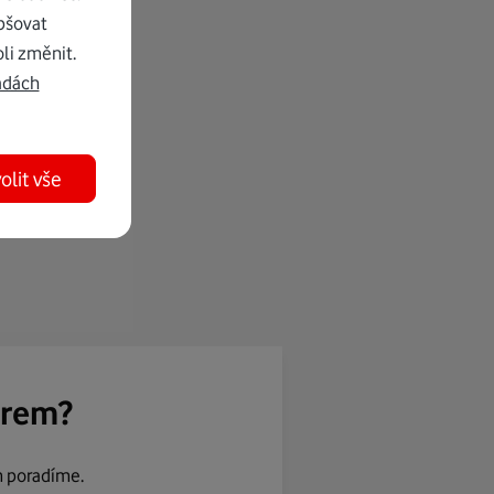
pšovat
li změnit.
adách
olit vše
ěrem?
m poradíme.