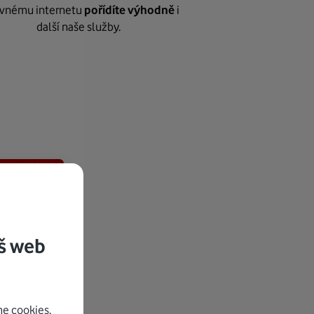
vnému internetu
pořídíte výhodně
i
další naše služby.
š web
e cookies.