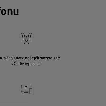
fonu
stováno! Máme
nejlepší datovou síť
v České republice.