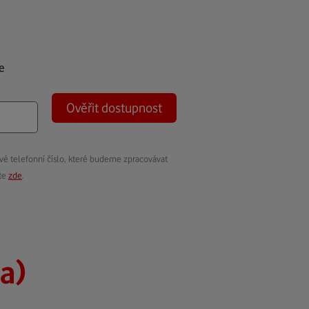
e
Ověřit dostupnost
vé telefonní číslo, které budeme zpracovávat
ete
zde
.
a)