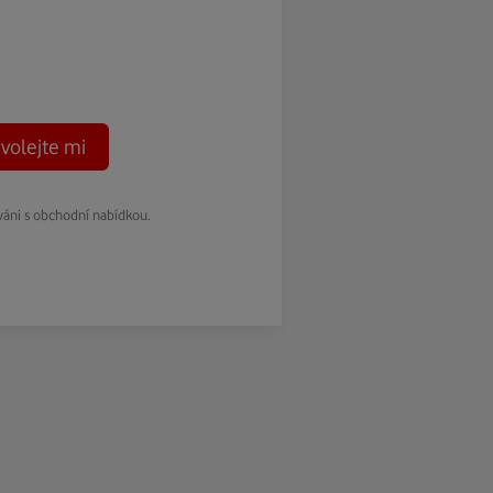
volejte mi
váni s obchodní nabídkou.