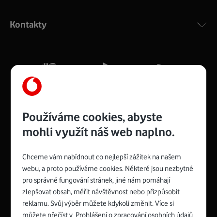
Výkonný bezdrátový modem s Wi-Fi standardem 802.11
ac a pokrytím ve dvou pásmech 2,4 i 5 GHz, který zajistí
Kontakty
silný signál pro celou domácnost. Kompaktní rozměry 21
x 16 x 4 cm, 4 Gigabitové LAN porty a rychlost až 500
Mb/s.
Více o COMPAL CH7465VF
Používáme cookies, abyste
mohli využít náš web naplno.
Chceme vám nabídnout co nejlepší zážitek na našem
Spojte se s Vodafonem
webu, a proto používáme cookies. Některé jsou nezbytné
pro správné fungování stránek, jiné nám pomáhají
Zyxel VMG8623-T50B
:
zlepšovat obsah, měřit návštěvnost nebo přizpůsobit
Rozměry modemu jsou 16 x 22 x 7,5 cm (včetně stojánku)
reklamu. Svůj výběr můžete kdykoli změnit. Více si
a nabízí 4 gigabitové LAN porty a bezdrátové připojení Wi-
můžete přečíst v
Prohlášení o zpracování osobních údajů