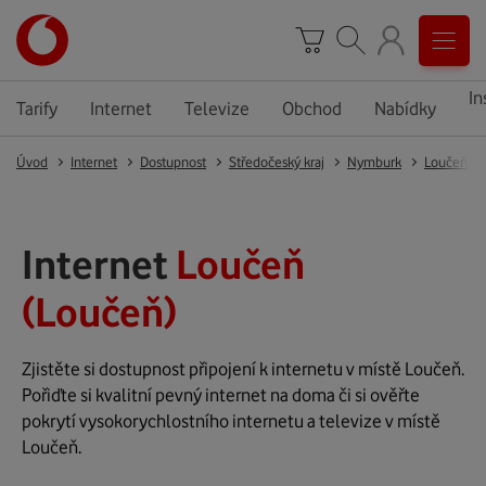
In
Tarify
Internet
Televize
Obchod
Nabídky
Úvod
Internet
Dostupnost
Středočeský kraj
Nymburk
Loučeň
Internet
Loučeň
(Loučeň)
Zjistěte si dostupnost připojení k internetu v místě Loučeň.
Pořiďte si kvalitní pevný internet na doma či si ověřte
pokrytí vysokorychlostního internetu a televize v místě
Loučeň.