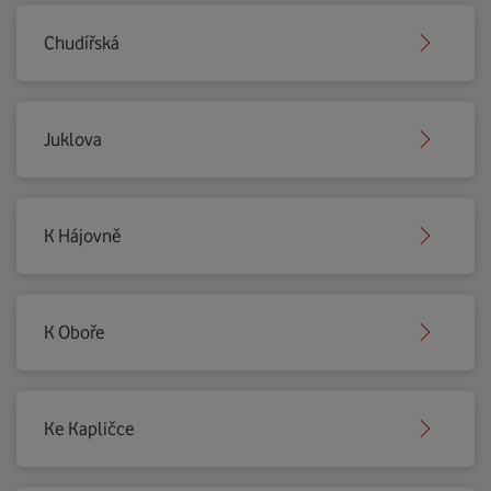
Chudířská
Juklova
K Hájovně
K Oboře
Ke Kapličce