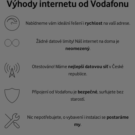
Výhody internetu od Vodafonu
Nabídneme vám ideální řešení i
rychlost
na vaší adrese.
Žádné datové limity! Náš internet na doma je
neomezený
.
Otestováno! Máme
nejlepší datovou síť
v České
republice.
Připojení od Vodafonu je
bezpečné
, surfujete bez
starostí.
Nic nepotřebujete, o vybavení i instalaci se
postaráme
my
.