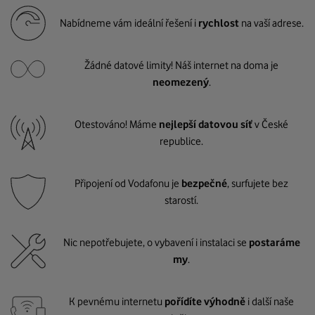
Nabídneme vám ideální řešení i
rychlost
na vaší adrese.
Žádné datové limity! Náš internet na doma je
neomezený
.
Otestováno! Máme
nejlepší datovou síť
v České
republice.
Připojení od Vodafonu je
bezpečné
, surfujete bez
starostí.
Nic nepotřebujete, o vybavení i instalaci se
postaráme
my
.
K pevnému internetu
pořídíte výhodně
i další naše