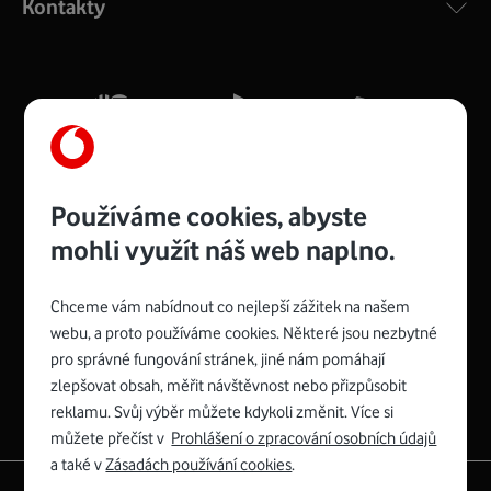
Kontakty
silný signál pro celou domácnost. Kompaktní rozměry 21
x 16 x 4 cm, 4 Gigabitové LAN porty a rychlost až 500
Mb/s.
Více o COMPAL CH7465VF
Používáme cookies, abyste
mohli využít náš web naplno.
Chceme vám nabídnout co nejlepší zážitek na našem
Spojte se s Vodafonem
webu, a proto používáme cookies. Některé jsou nezbytné
pro správné fungování stránek, jiné nám pomáhají
Zyxel VMG8623-T50B
:
zlepšovat obsah, měřit návštěvnost nebo přizpůsobit
Rozměry modemu jsou 16 x 22 x 7,5 cm (včetně stojánku)
reklamu. Svůj výběr můžete kdykoli změnit. Více si
a nabízí 4 gigabitové LAN porty a bezdrátové připojení Wi-
můžete přečíst v
Prohlášení o zpracování osobních údajů
Fi ve verzích 802.11 b/g/n/ac pro frekvenci 2,4 GHz a
a také v
Zásadách používání cookies
.
802.11 a/b/g/n/ac pro frekvenci 5 GHz s rychlostí až 866