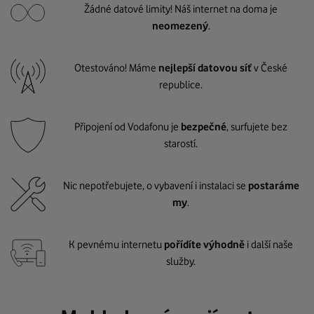
Žádné datové limity! Náš internet na doma je
neomezený
.
Otestováno! Máme
nejlepší datovou síť
v České
republice.
Připojení od Vodafonu je
bezpečné
, surfujete bez
starostí.
Nic nepotřebujete, o vybavení i instalaci se
postaráme
my
.
K pevnému internetu
pořídíte výhodně
i další naše
služby.