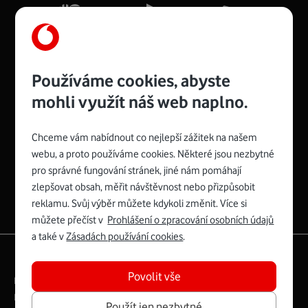
Více o COMPAL CH7465VF
Používáme cookies, abyste
mohli využít náš web naplno.
Chceme vám nabídnout co nejlepší zážitek na našem
Spojte se s Vodafonem
webu, a proto používáme cookies. Některé jsou nezbytné
pro správné fungování stránek, jiné nám pomáhají
Zyxel VMG8623-T50B
:
zlepšovat obsah, měřit návštěvnost nebo přizpůsobit
Rozměry modemu jsou 16 x 22 x 7,5 cm (včetně stojánku)
reklamu. Svůj výběr můžete kdykoli změnit. Více si
a nabízí 4 gigabitové LAN porty a bezdrátové připojení Wi-
můžete přečíst v
Prohlášení o zpracování osobních údajů
Fi ve verzích 802.11 b/g/n/ac pro frekvenci 2,4 GHz a
a také v
Zásadách používání cookies
.
802.11 a/b/g/n/ac pro frekvenci 5 GHz s rychlostí až 866
|
English
Mapa webu
Mb/s.
Povolit vše
Právní­ podmí­nky
Ochrana soukromí­
Více o Zyxel VMG8623-T50B
Digitální odpovědnost
Cookies
Dokumenty
Použít jen nezbytné