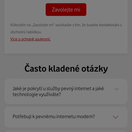
Zavolejte mi
Kliknutím na „Zavolejte mi“ souhlasíte s tím, že budete kontaktováni s
obchodní nabídkou.
Více o ochraně soukromí.
Často kladené otázky
Jaké je pokrytí u služby pevný internet a jaké
technologie využíváte?
Pevný internet můžeme nabídnout
99 % českých
Potřebuji k pevnému internetu modem?
domácností
prostřednictvím několika technologií jako
jsou 4G LTE, xDSL nebo optické sítě. Díky tomu umíme