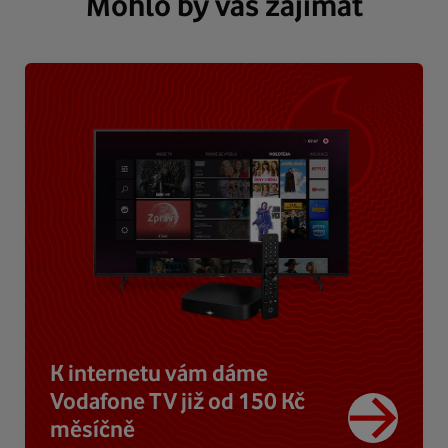
Mohlo by vás zajímat
K internetu vám dáme
Vodafone TV již od 150 Kč
měsíčně