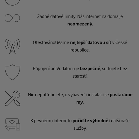
Žádné datové limity! Náš internet na doma je
neomezený
.
Otestováno! Máme
nejlepší datovou síť
v České
republice.
Připojení od Vodafonu je
bezpečné
, surfujete bez
starostí.
Nic nepotřebujete, o vybavení i instalaci se
postaráme
my
.
K pevnému internetu
pořídíte výhodně
i další naše
služby.