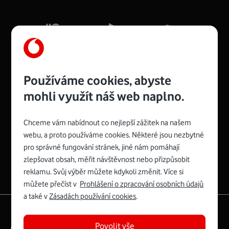
Mb/s.
Více o COMPAL CH7465VF
Používáme cookies, abyste
mohli využít náš web naplno.
Chceme vám nabídnout co nejlepší zážitek na našem
Spojte se s Vodafonem
webu, a proto používáme cookies. Některé jsou nezbytné
pro správné fungování stránek, jiné nám pomáhají
Zyxel VMG8623-T50B
:
zlepšovat obsah, měřit návštěvnost nebo přizpůsobit
Rozměry modemu jsou 16 x 22 x 7,5 cm (včetně stojánku)
reklamu. Svůj výběr můžete kdykoli změnit. Více si
a nabízí 4 gigabitové LAN porty a bezdrátové připojení Wi-
můžete přečíst v
Prohlášení o zpracování osobních údajů
Fi ve verzích 802.11 b/g/n/ac pro frekvenci 2,4 GHz a
a také v
Zásadách používání cookies
.
802.11 a/b/g/n/ac pro frekvenci 5 GHz s rychlostí až 866
|
English
Mapa webu
Mb/s.
Povolit vše
Právní­ podmí­nky
Ochrana soukromí­