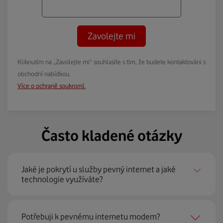
Zavolejte mi
Kliknutím na „Zavolejte mi“ souhlasíte s tím, že budete kontaktováni s
obchodní nabídkou.
Více o ochraně soukromí.
Často kladené otázky
Jaké je pokrytí u služby pevný internet a jaké
technologie využíváte?
Pevný internet můžeme nabídnout
99 % českých
Potřebuji k pevnému internetu modem?
domácností
prostřednictvím několika technologií jako