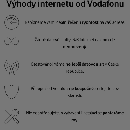
Výhody internetu od Vodafonu
Nabídneme vám ideální řešení i
rychlost
na vaší adrese.
Žádné datové limity! Náš internet na doma je
neomezený
.
Otestováno! Máme
nejlepší datovou síť
v České
republice.
Připojení od Vodafonu je
bezpečné
, surfujete bez
starostí.
Nic nepotřebujete, o vybavení i instalaci se
postaráme
my
.