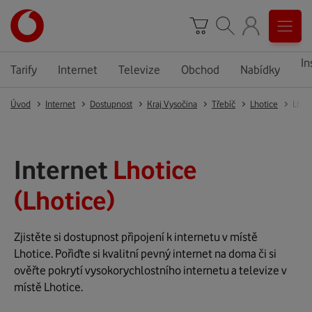
In
Tarify
Internet
Televize
Obchod
Nabídky
Úvod
Internet
Dostupnost
Kraj Vysočina
Třebíč
Lhotice
Lhot
Internet
Lhotice
(Lhotice)
Zjistěte si dostupnost připojení k internetu v místě
Lhotice. Pořiďte si kvalitní pevný internet na doma či si
ověřte pokrytí vysokorychlostního internetu a televize v
místě Lhotice.