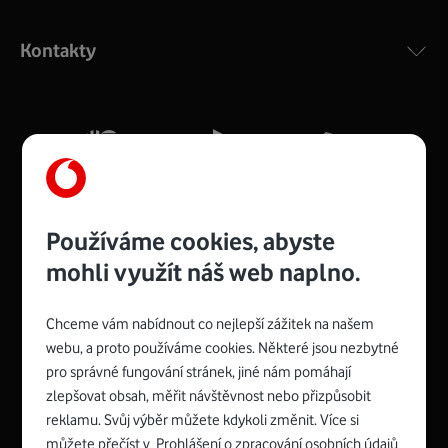
Výkonný bezdrátový modem s Wi-Fi standardem 802.11
ac a pokrytím ve dvou pásmech 2,4 i 5 GHz, který zajistí
Kontakty
silný signál pro celou domácnost. Kompaktní rozměry 21
x 16 x 4 cm, 4 Gigabitové LAN porty a rychlost až 500
Mb/s.
Více o COMPAL CH7465VF
Používáme cookies, abyste
mohli využít náš web naplno.
Chceme vám nabídnout co nejlepší zážitek na našem
Spojte se s Vodafonem
webu, a proto používáme cookies. Některé jsou nezbytné
pro správné fungování stránek, jiné nám pomáhají
Zyxel VMG8623-T50B
:
zlepšovat obsah, měřit návštěvnost nebo přizpůsobit
Rozměry modemu jsou 16 x 22 x 7,5 cm (včetně stojánku)
reklamu. Svůj výběr můžete kdykoli změnit. Více si
a nabízí 4 gigabitové LAN porty a bezdrátové připojení Wi-
můžete přečíst v
Prohlášení o zpracování osobních údajů