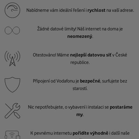
Nabídneme vám ideální řešení i
rychlost
na vaší adrese.
Žádné datové limity! Náš internet na doma je
neomezený
.
Otestováno! Máme
nejlepší datovou síť
v České
republice.
Připojení od Vodafonu je
bezpečné
, surfujete bez
starostí.
Nic nepotřebujete, o vybavení i instalaci se
postaráme
my
.
K pevnému internetu
pořídíte výhodně
i další naše