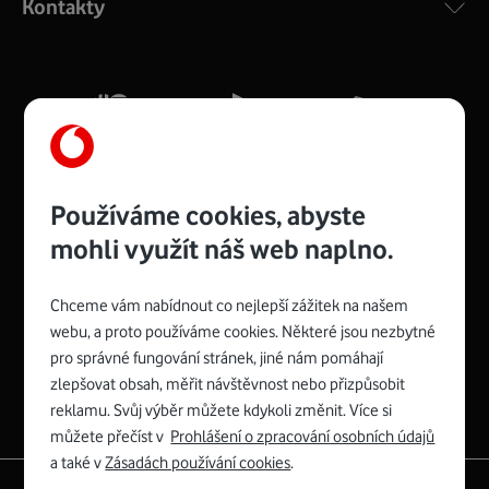
Kontakty
silný signál pro celou domácnost. Kompaktní rozměry 21
x 16 x 4 cm, 4 Gigabitové LAN porty a rychlost až 500
Mb/s.
Více o COMPAL CH7465VF
Používáme cookies, abyste
mohli využít náš web naplno.
Chceme vám nabídnout co nejlepší zážitek na našem
Spojte se s Vodafonem
webu, a proto používáme cookies. Některé jsou nezbytné
pro správné fungování stránek, jiné nám pomáhají
Zyxel VMG8623-T50B
:
zlepšovat obsah, měřit návštěvnost nebo přizpůsobit
Rozměry modemu jsou 16 x 22 x 7,5 cm (včetně stojánku)
reklamu. Svůj výběr můžete kdykoli změnit. Více si
a nabízí 4 gigabitové LAN porty a bezdrátové připojení Wi-
můžete přečíst v
Prohlášení o zpracování osobních údajů
Fi ve verzích 802.11 b/g/n/ac pro frekvenci 2,4 GHz a
a také v
Zásadách používání cookies
.
802.11 a/b/g/n/ac pro frekvenci 5 GHz s rychlostí až 866